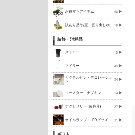
お役立ちアイテム
60
訳あり品/お宝・掘り出し物
19
装飾・消耗品
ストロー
15
マドラー
49
カクテルピン・デコレーショ
34
ン
コースター・ナプキン
14
アクセサリー (装身具)
27
オイルランプ・LEDグッズ
31
ギフト