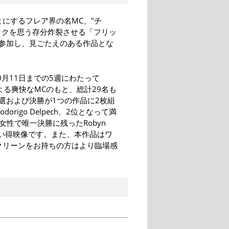
まにするフレア界の名MC、"チ
ックを思う存分炸裂させる「フリッ
参加し、見ごたえのある作品とな
0月11日までの5週にわたって
ICOによる爽快なMCのもと、総計29名も
選および決勝が1つの作品に2枚組
igo Delpech、2位となって満
 、女性で唯一決勝に残ったRobyn
お買い得映像です。また、本作品はワ
クリーンをお持ちの方はより臨場感