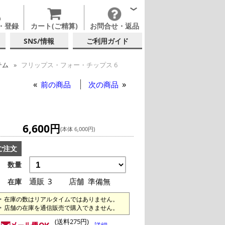
・登録
カート(ご精算)
お問合せ・返品
SNS/情報
ご利用ガイド
テム
フリップス・フォー・チップス 6
前の商品
次の商品
6,600円
(本体 6,000円)
ご注文
数量
通販
3
店舗
準備無
在庫
在庫の数はリアルタイムではありません。
店舗の在庫を通信販売で購入できません。
(送料275円)