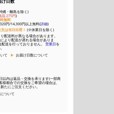
届け日数
(※沖縄・離島を除く)
品 275円
)
送料無料
20円/14,300円以上無料(
詳細
)
注文は当日出荷！
(※休業日を除く)
より配送料が異なる場合があります。
他により配送が遅れる場合がありま
は配送を行っておりません。
営業日
を
い。
ついて
お届け日数について
日以内は返品・交換を承ります(一部商
お客様都合での交換をご希望の場合は、
に新たにご注文ください。
換について