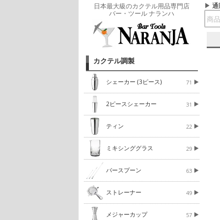
通
日本最大級のカクテル用品専門店
バー・ツール ナランハ
カクテル調製
シェーカー (3ピース)
71
2ピースシェーカー
31
ティン
22
ミキシンググラス
29
バースプーン
63
ストレーナー
49
メジャーカップ
57