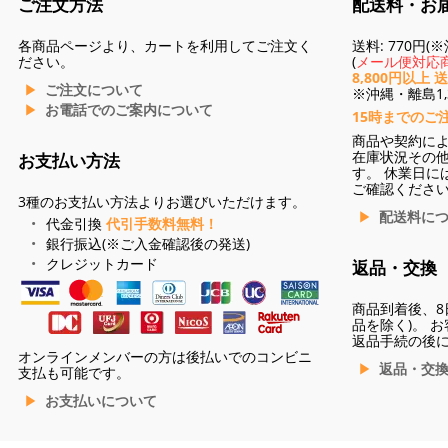
ご注文方法
配送料・お
各商品ページより、カートを利用してご注文く
送料: 770円
ださい。
(
メール便対応商
8,800円以上 
ご注文について
※沖縄・離島1,3
お電話でのご案内について
15時までのご
商品や契約に
在庫状況その
お支払い方法
す。 休業日に
ご確認くださ
3種のお支払い方法よりお選びいただけます。
配送料に
代金引換
代引手数料無料！
銀行振込(※ご入金確認後の発送)
クレジットカード
返品・交換
商品到着後、8
品を除く)。 
返品手続の後
オンラインメンバーの方は後払いでのコンビニ
返品・交
支払も可能です。
お支払いについて