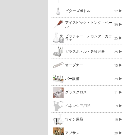
ビターズボトル
12
アイスピック・トング・ペー
39
ル
ピッチャー・デカンタ・カラ
25
フェ
ガラスボトル・各種容器
25
オープナー
15
バー設備
29
グラスクロス
11
ベネンシア用品
9
ワイン用品
19
アブサン
29