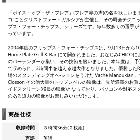
「ボイス・オブ・ザ・フレア」(フレア界の声)の名を欲しいま
コ"ことクリストファー・ガルシアが主催し、その司会テクニ
プス・フォー・チップス」シリーズです。毎年数多くの選手が
っています。
2004年度のフリップス・フォー・チップスは、9月13日から1
Home Plate Grill & Bar にて開かれました。おなじみCH
のバーテンダーが集い、その技術を競いました。本年度は、予
で収められ、3時間半を越える超大作となりました。優勝したRodor
場のスタンディングオベ-ションをうけた Vache Manoukian
Closson その他大量のトップレベルの映像は、見所満載の
イドスクリーン(横長の映像)となっており、パソコンや対応ス
のある迫力の映像がお楽しみいただけます。
商品仕様
収録時間
３時間36分(２枚組)
言語
英語