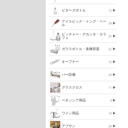
ビターズボトル
12
アイスピック・トング・ペー
39
ル
ピッチャー・デカンタ・カラ
25
フェ
ガラスボトル・各種容器
25
オープナー
15
バー設備
29
グラスクロス
11
ベネンシア用品
9
ワイン用品
19
アブサン
29