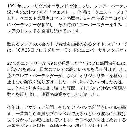
1991年にフロリダ州オーランドで始まった、フレア・バーテ
深いものの1つである「クエスト」。当初は「クエスト・フォ
した。クエストの歴史はフレアの歴史といっても過言ではない
のバーテンダーが参加し、その時代のスーパースターを生み、
レアのトレンドを発信し続けています。
数あるフレアの大会の中でも最も由緒のあるタイトルの1つ「ク
は、10月25日フロリダ州オーランドのユニバーサルスタジオ
27名のエントリーから9名が通過した今年のプロ部門決勝に
3氏が名を連ね、日本のフレアの高いレベルを見せ付けました
流のフレア・バーテンダーが、さらにオリジナリティを極め、
止まない熱戦を繰り広げました。その熱い戦いを制したのは、
ュ。昨年よりさらに出っ張った腹部、そしてあどけない笑顔か
数々を繰り出し、連覇の偉業をなしとげました。
今年は、アマチュア部門、そしてアドバンス部門もレベルが高
す。一昔前なら全員がプロレベルであろうという彼らの演技は
良く分からない域に達しています。ラスベガスをはじめとする
の若手が次々と現れ、会場は大いに盛り上がりました。