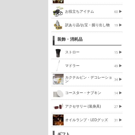
お役立ちアイテム
60
訳あり品/お宝・掘り出し物
19
装飾・消耗品
ストロー
15
マドラー
49
カクテルピン・デコレーショ
34
ン
コースター・ナプキン
14
アクセサリー (装身具)
27
オイルランプ・LEDグッズ
31
ギフト