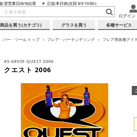
販:翌営業日(8/9)出荷
店舗
:本日休(次回 8/9 10:00-)
ログイン
商品を買う(カテゴリ)
グラスを買う
各種サービス
バー・ツール
トップ
フレア・バーテンディング
フレア用各種アイ
#S-08939 QUEST 2006
クエスト 2006