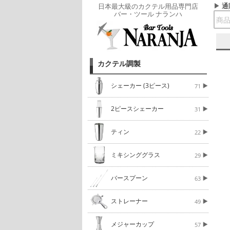
通
日本最大級のカクテル用品専門店
バー・ツール ナランハ
カクテル調製
シェーカー (3ピース)
71
2ピースシェーカー
31
ティン
22
ミキシンググラス
29
バースプーン
63
ストレーナー
49
メジャーカップ
57