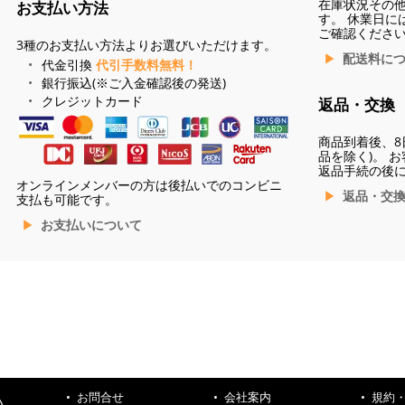
在庫状況その
お支払い方法
す。 休業日に
ご確認くださ
3種のお支払い方法よりお選びいただけます。
配送料に
代金引換
代引手数料無料！
銀行振込(※ご入金確認後の発送)
クレジットカード
返品・交換
商品到着後、8
品を除く)。 
返品手続の後
オンラインメンバーの方は後払いでのコンビニ
返品・交
支払も可能です。
お支払いについて
お問合せ
会社案内
規約
ハ