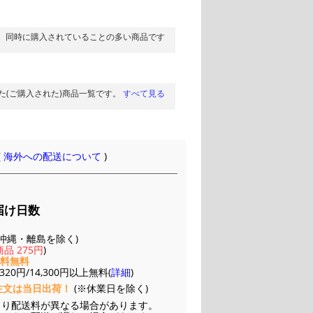
同時に購入されていることの多い商品です
た(ご購入された)商品一覧です。
すべて見る
(
海外への配送について
)
届け日数
(※沖縄・離島を除く)
品 275円
)
送料無料
20円/14,300円以上無料(
詳細
)
注文は当日出荷！
(※休業日を除く)
より配送料が異なる場合があります。