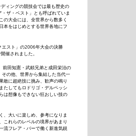
ンディングの競技会では最も歴史の
ア・ザ・ベスト」とも呼ばれていま
この大会には、全世界から数多く
日本をはじめとする世界各地にフ
エスト」の2006年大会の決勝
で開催されました。
は、前田知憲・武頼兄弟と成田栄治の
。その他、世界から集結した当代一
果敢に超絶技に挑み、歓声の鳴り
またしてもロドリゴ・デルペッシ
らは想像もできない狂おしい技の
く、大いに楽しめ、参考になりま
、これらのレベルの境界があまり
一流フレア・バーで働く新進気鋭