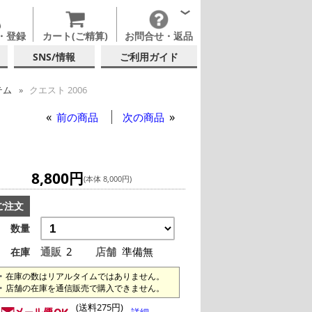
・登録
カート(ご精算)
お問合せ・返品
SNS/情報
ご利用ガイド
テム
クエスト 2006
前の商品
次の商品
8,800円
(本体 8,000円)
ご注文
数量
通販
2
店舗
準備無
在庫
在庫の数はリアルタイムではありません。
店舗の在庫を通信販売で購入できません。
(送料275円)