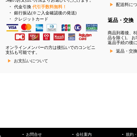
配送料に
代金引換
代引手数料無料！
銀行振込(※ご入金確認後の発送)
クレジットカード
返品・交換
商品到着後、8
品を除く)。 
返品手続の後
オンラインメンバーの方は後払いでのコンビニ
返品・交
支払も可能です。
お支払いについて
お問合せ
会社案内
規約
ハ