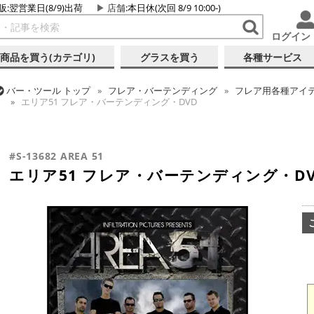
販:翌営業日(8/9)出荷
店舗
:本日休(次回 8/9 10:00-)
ログイン
商品を買う(カテゴリ)
グラスを買う
各種サービス
バー・ツール
トップ
フレア・バーテンディング
フレア用各種アイ
エリア51 フレア・バーテンディング・DVD
バー・ツール
トップ
書籍・DVD
バー・酒類関連 書籍・DVD
エリ
#S-13682 AREA 51
エリア51 フレア・バーテンディング・D