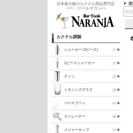
通
日本最大級のカクテル用品専門店
バー・ツール ナランハ
カクテル調製
シェーカー (3ピース)
71
2ピースシェーカー
31
ティン
22
ミキシンググラス
29
バースプーン
63
ストレーナー
49
メジャーカップ
57