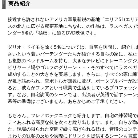
商品紹介
接近すら許されないアメリカ軍最新鋭の基地「エリア51(エリ
スの北方に広がる秘密基地にちなむこの作品は、ラスベガスで
ンダー6名の「秘密」に迫るDVD映像です。
ダリオ・ドイモを除く5名については、自宅を訪問し、紹介し
さいという若いバーテンダーたちが紹介する自らの家に、私た
も複数のベッドルームを持ち、大きなテレビにトレーニングジ
ビリヤード場やゴルフのグリーン・・・そのすべてにラスベガ
成功することの大きさを実感します。さらに、すべての家に練
が敷き詰められ、空ボトルが無数に並び、ポータブルバーが設
ると、彼らがフレアという職業で生活をしているプロフェッシ
す。なお、自宅訪問のシーンでは、出演者が英語で話すシーン
幕等の準備はございません。あらかじめご了承ください。
もちろん、フレアのテクニックも紹介します。自宅の練習場で
ティあふれる高度な技を次々と繰り出します。また、自らが勤
た。現場の限られた空間で繰り広げられる技は、普段のコンテ
まわりの観客の反応や実際にドリンクを提供するシーンも貴重