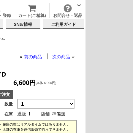
・登録
カート(ご精算)
お問合せ・返品
SNS/情報
ご利用ガイド
テム
ア51 フレア・バーテンディング・DVD
前の商品
次の商品
VD
6,600円
(本体 6,000円)
ご注文
数量
通販
1
店舗
準備無
在庫
在庫の数はリアルタイムではありません。
店舗の在庫を通信販売で購入できません。