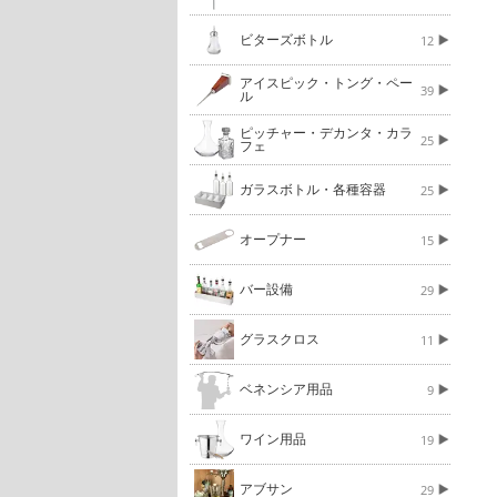
ビターズボトル
12
アイスピック・トング・ペー
39
ル
ピッチャー・デカンタ・カラ
25
フェ
ガラスボトル・各種容器
25
オープナー
15
バー設備
29
グラスクロス
11
ベネンシア用品
9
ワイン用品
19
アブサン
29