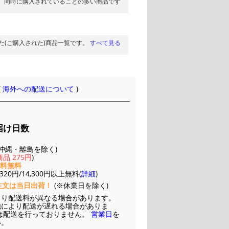
同時に購入されていることの多い商品です
た(ご購入された)商品一覧です。
すべて見る
(
海外への配送について
)
届け日数
(※沖縄・離島を除く)
品 275円
)
送料無料
20円/14,300円以上無料(
詳細
)
注文は当日出荷！
(※休業日を除く)
より配送料が異なる場合があります。
他により配送が遅れる場合がありま
は配送を行っておりません。
営業日
を
い。