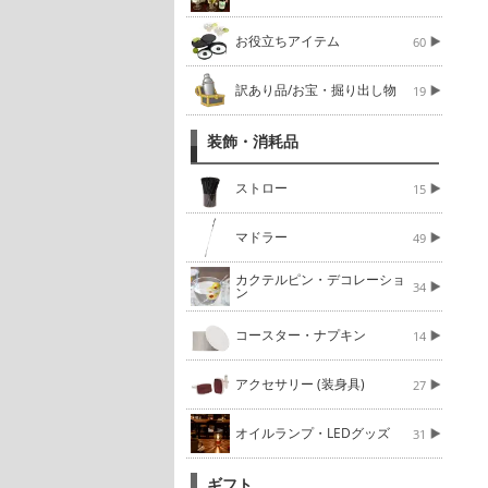
お役立ちアイテム
60
訳あり品/お宝・掘り出し物
19
装飾・消耗品
ストロー
15
マドラー
49
カクテルピン・デコレーショ
34
ン
コースター・ナプキン
14
アクセサリー (装身具)
27
オイルランプ・LEDグッズ
31
ギフト