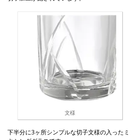
文様
下半分に3ヶ所シンプルな切子文様の入ったミ