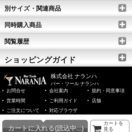
別サイズ・関連商品
同時購入商品
閲覧履歴
ショッピングガイド
株式会社 ナランハ
バー・ツール ナランハ
お問合せ
会社案内
規約・同意事項
営業時間
ご利用ガイド
店舗
ご注文について
対応ブラウザ
©1999-2026 NARANJA Inc. All Rights Reserved.
カートを
カートに入れる
(読込中...)
見る