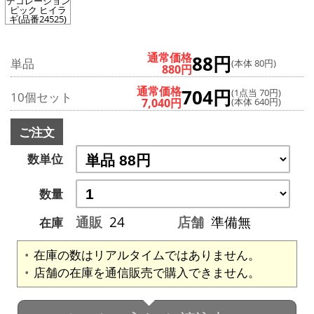
デコレーション
ピック ヒイラ
ギ(品番24525)
通常価格
88円
単品
(本体 80円)
880円
通常価格
704円
(1点当 70円)
10個セット
7,040円
(本体 640円)
ご注文
数単位
数量
通販
24
店舗
準備無
在庫
在庫の数はリアルタイムではありません。
店舗の在庫を通信販売で購入できません。