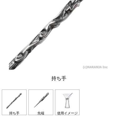
持ち手
持ち手
先端
使用イメージ