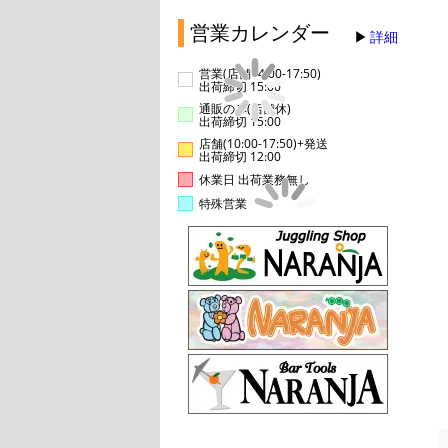
営業カレンダー
詳細
営業(店舗14:00-17:50)
出荷締切 15:00
通販のみ(店舗休)
出荷締切 15:00
店舗(10:00-17:50)+発送
出荷締切 12:00
休業日 出荷業務無し
特殊営業