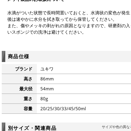
水滴がついた状態で長時間置いておくと、水滴状の変色が発生
後は速やかに水分を拭き取ってから保管してください。
また、傷やメッキの剥がれの原因となりますので、研磨剤の入
いスポンジでの洗浄は避けてください。
商品仕様
ブランド
ユキワ
高さ
86mm
最大径
54mm
重さ
80g
容量
20/25/30/33/45/50ml
サイズや色の異な
別サイズ・関連商品