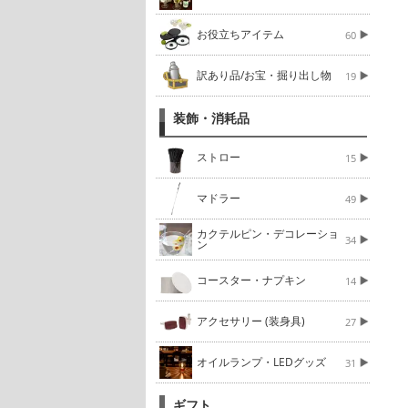
お役立ちアイテム
60
訳あり品/お宝・掘り出し物
19
装飾・消耗品
ストロー
15
マドラー
49
カクテルピン・デコレーショ
34
ン
コースター・ナプキン
14
アクセサリー (装身具)
27
オイルランプ・LEDグッズ
31
ギフト