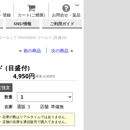
・登録
カート(ご精算)
お問合せ・返品
SNS/情報
ご利用ガイド
ーカップ 35ml/45ml ゴールド (目盛付)
ップ 35ml/45ml ゴールド (目盛付)
前の商品
次の商品
 (目盛付)
4,950円
(本体 4,500円)
ご注文
数量
通販
3
店舗
準備無
在庫
在庫の数はリアルタイムではありません。
店舗の在庫を通信販売で購入できません。