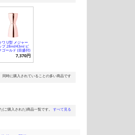
キワ U型 メジャー
プ 28ml/43ml ピ
クゴールド (目盛付)
7,370円
同時に購入されていることの多い商品です
た(ご購入された)商品一覧です。
すべて見る