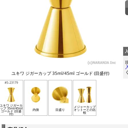
ユキワ ジガーカップ 35ml/45ml ゴールド (目盛付)
#S-23179
ユキワ ジガーカ
メジャーカップ
ップ 35ml/45ml
内側
目盛り
オットーとの比
ゴールド (目盛
較
付)