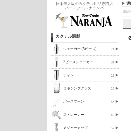
通
日本最大級のカクテル用品専門店
バー・ツール ナランハ
カクテル調製
シェーカー (3ピース)
71
2ピースシェーカー
31
ティン
22
ミキシンググラス
29
バースプーン
63
ストレーナー
49
メジャーカップ
57