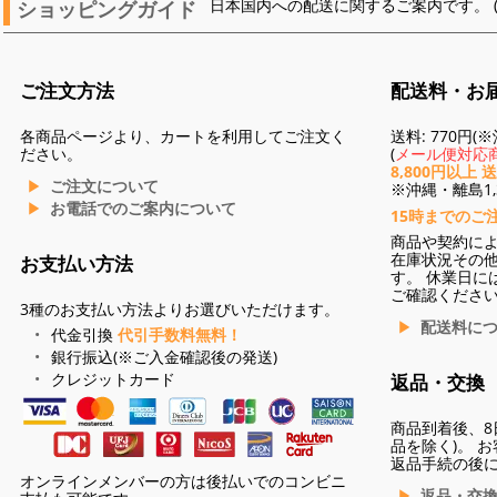
ショッピングガイド
日本国内への配送に関するご案内です。 
ご注文方法
配送料・お
各商品ページより、カートを利用してご注文く
送料: 770円
ださい。
(
メール便対応商
8,800円以上 
ご注文について
※沖縄・離島1,3
お電話でのご案内について
15時までのご
商品や契約に
在庫状況その
お支払い方法
す。 休業日に
ご確認くださ
3種のお支払い方法よりお選びいただけます。
配送料に
代金引換
代引手数料無料！
銀行振込(※ご入金確認後の発送)
クレジットカード
返品・交換
商品到着後、8
品を除く)。 
返品手続の後
オンラインメンバーの方は後払いでのコンビニ
返品・交