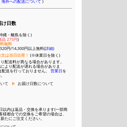
(
海外への配送について
)
届け日数
(※沖縄・離島を除く)
品 275円
)
送料無料
20円/14,300円以上無料(
詳細
)
注文は当日出荷！
(※休業日を除く)
より配送料が異なる場合があります。
他により配送が遅れる場合がありま
は配送を行っておりません。
営業日
を
い。
ついて
お届け日数について
日以内は返品・交換を承ります(一部商
お客様都合での交換をご希望の場合は、
に新たにご注文ください。
換について