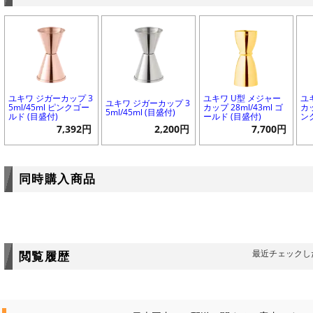
ユキワ ジガーカップ 3
ユキワ U型 メジャー
ユ
ユキワ ジガーカップ 3
5ml/45ml ピンクゴー
カップ 28ml/43ml ゴ
カッ
5ml/45ml (目盛付)
ルド (目盛付)
ールド (目盛付)
ン
7,392円
2,200円
7,700円
同時購入商品
最近チェックし
閲覧履歴