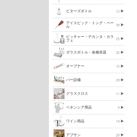
ビターズボトル
12
アイスピック・トング・ペー
39
ル
ピッチャー・デカンタ・カラ
25
フェ
ガラスボトル・各種容器
25
オープナー
15
バー設備
29
グラスクロス
11
ベネンシア用品
9
ワイン用品
19
アブサン
29