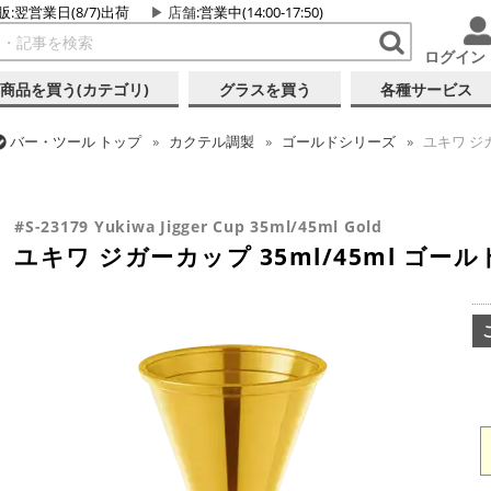
販:翌営業日(8/7)出荷
店舗
:営業中(14:00-17:50)
ログイン
商品を買う(カテゴリ)
グラスを買う
各種サービス
バー・ツール
トップ
カクテル調製
ゴールドシリーズ
ユキワ ジガ
バー・ツール
トップ
カクテル調製
メジャーカップ
ユキワ ジガーカ
#S-23179 Yukiwa Jigger Cup 35ml/45ml Gold
ユキワ ジガーカップ 35ml/45ml ゴールド