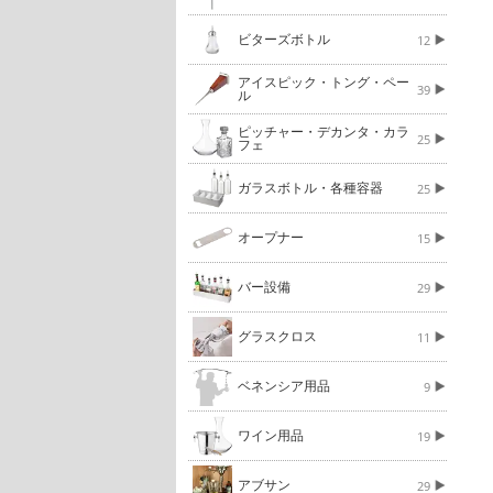
ビターズボトル
12
アイスピック・トング・ペー
39
ル
ピッチャー・デカンタ・カラ
25
フェ
ガラスボトル・各種容器
25
オープナー
15
バー設備
29
グラスクロス
11
ベネンシア用品
9
ワイン用品
19
アブサン
29