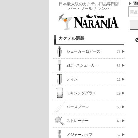
通
日本最大級のカクテル用品専門店
バー・ツール ナランハ
カクテル調製
シェーカー (3ピース)
71
2ピースシェーカー
31
ティン
22
ミキシンググラス
29
バースプーン
63
ストレーナー
49
メジャーカップ
57