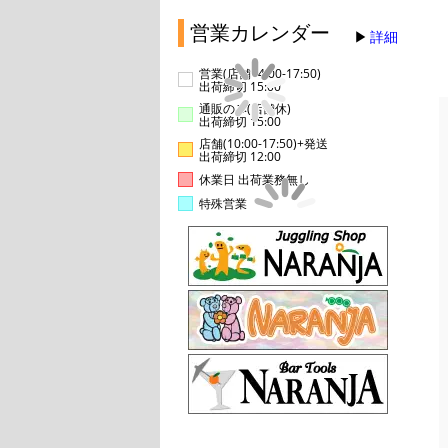
営業カレンダー
詳細
営業(店舗14:00-17:50)
出荷締切 15:00
通販のみ(店舗休)
出荷締切 15:00
店舗(10:00-17:50)+発送
出荷締切 12:00
休業日 出荷業務無し
特殊営業