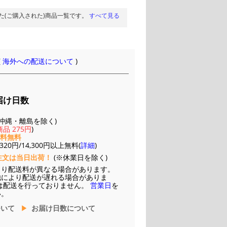
た(ご購入された)商品一覧です。
すべて見る
(
海外への配送について
)
届け日数
(※沖縄・離島を除く)
品 275円
)
送料無料
20円/14,300円以上無料(
詳細
)
注文は当日出荷！
(※休業日を除く)
より配送料が異なる場合があります。
他により配送が遅れる場合がありま
は配送を行っておりません。
営業日
を
い。
ついて
お届け日数について