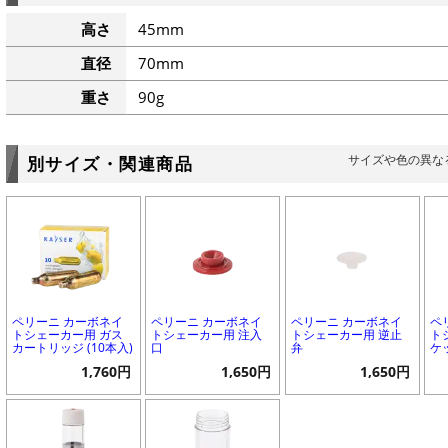
高さ
45mm
直径
70mm
重さ
90g
サイズや色の異な
別サイズ・関連商品
ペリーニ カーボネイ
ペリーニ カーボネイ
ペリーニ カーボネイ
ペ
トシェーカー用 ガス
トシェーカー用 注入
トシェーカー用 逆止
ト
カートリッジ (10本入)
口
弁
ケ
1,760円
1,650円
1,650円