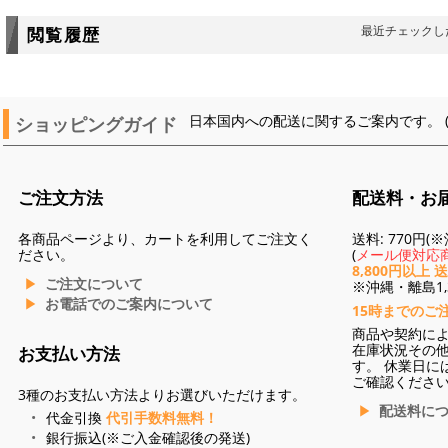
最近チェックし
閲覧履歴
ショッピングガイド
日本国内への配送に関するご案内です。 
ご注文方法
配送料・お
各商品ページより、カートを利用してご注文く
送料: 770円
ださい。
(
メール便対応商
8,800円以上 
ご注文について
※沖縄・離島1,3
お電話でのご案内について
15時までのご
商品や契約に
在庫状況その
お支払い方法
す。 休業日に
ご確認くださ
3種のお支払い方法よりお選びいただけます。
配送料に
代金引換
代引手数料無料！
銀行振込(※ご入金確認後の発送)