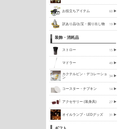
お役立ちアイテム
60
訳あり品/お宝・掘り出し物
19
装飾・消耗品
ストロー
15
マドラー
49
カクテルピン・デコレーショ
34
ン
コースター・ナプキン
14
アクセサリー (装身具)
27
オイルランプ・LEDグッズ
31
ギフト