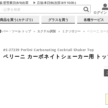
販:翌営業日(8/9)出荷
店舗
:本日休(次回 8/9 10:00-)
ログイン
商品を買う(カテゴリ)
グラスを買う
各種サービス
バー・ツール
トップ
カクテル調製
ミクソロジー
ペリーニ カー
バー・ツール
トップ
カクテル調製
シェーカー (3ピース)
ペリー
#S-27239 Perlini Carbonating Cocktail Shaker Top
ペリーニ カーボネイトシェーカー用 トッ