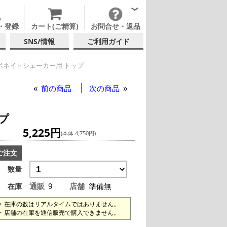
・登録
カート(ご精算)
お問合せ・返品
SNS/情報
ご利用ガイド
ボネイトシェーカー用 トップ
ニ カーボネイトシェーカー用 トップ
前の商品
次の商品
プ
5,225円
(本体 4,750円)
ご注文
数量
通販
9
店舗
準備無
在庫
在庫の数はリアルタイムではありません。
店舗の在庫を通信販売で購入できません。