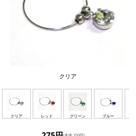
クリア
クリア
レッド
グリーン
ブルー
パ
275円
(本体 250円)