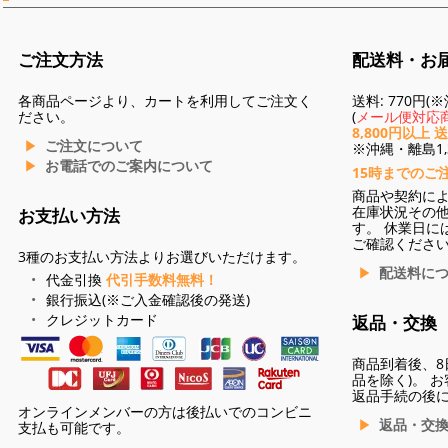
ご注文方法
配送料・お
各商品ページより、カートを利用してご注文く
送料: 770円
ださい。
(
メール便対応商
8,800円以上 
ご注文について
※沖縄・離島1,3
お電話でのご案内について
15時までのご
商品や契約に
在庫状況その
お支払い方法
す。 休業日に
ご確認くださ
3種のお支払い方法よりお選びいただけます。
配送料に
代金引換
代引手数料無料！
銀行振込(※ご入金確認後の発送)
クレジットカード
返品・交換
商品到着後、8
品を除く)。 
返品手続の後
オンラインメンバーの方は後払いでのコンビニ
返品・交
支払も可能です。