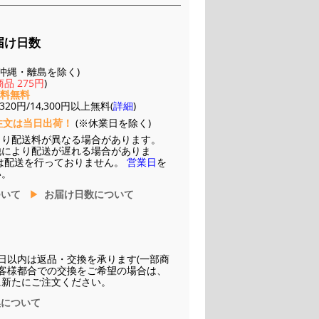
届け日数
(※沖縄・離島を除く)
品 275円
)
送料無料
20円/14,300円以上無料(
詳細
)
注文は当日出荷！
(※休業日を除く)
より配送料が異なる場合があります。
他により配送が遅れる場合がありま
は配送を行っておりません。
営業日
を
い。
ついて
お届け日数について
日以内は返品・交換を承ります(一部商
お客様都合での交換をご希望の場合は、
に新たにご注文ください。
換について