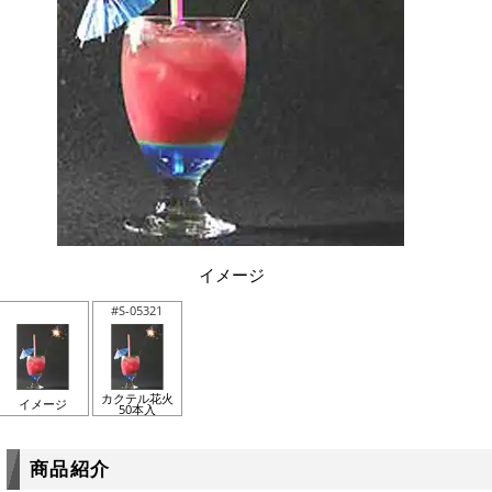
イメージ
#S-05321
カクテル花火
イメージ
50本入
商品紹介