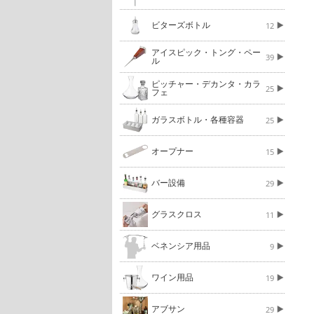
ビターズボトル
12
アイスピック・トング・ペー
39
ル
ピッチャー・デカンタ・カラ
25
フェ
ガラスボトル・各種容器
25
オープナー
15
バー設備
29
グラスクロス
11
ベネンシア用品
9
ワイン用品
19
アブサン
29