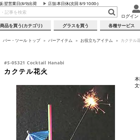
販:翌営業日(8/9)出荷
店舗
:本日休(次回 8/9 10:00-)
ログイン
商品を買う(カテゴリ)
グラスを買う
各種サービス
バー・ツール
トップ
バーアイテム
お役立ちアイテム
カクテル
#S-05321 Cocktail Hanabi
カクテル花火
本
文