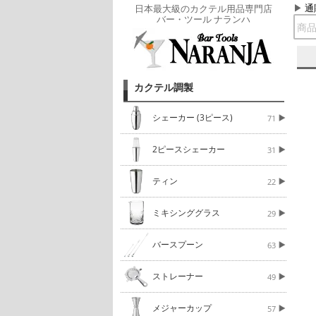
通
日本最大級のカクテル用品専門店
バー・ツール ナランハ
カクテル調製
シェーカー (3ピース)
71
2ピースシェーカー
31
ティン
22
ミキシンググラス
29
バースプーン
63
ストレーナー
49
メジャーカップ
57