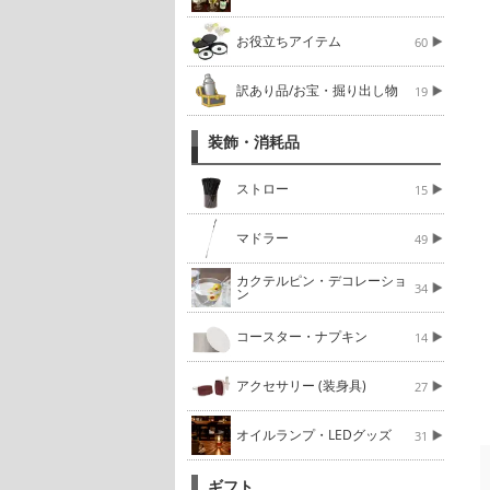
お役立ちアイテム
60
訳あり品/お宝・掘り出し物
19
装飾・消耗品
ストロー
15
マドラー
49
カクテルピン・デコレーショ
34
ン
コースター・ナプキン
14
アクセサリー (装身具)
27
オイルランプ・LEDグッズ
31
ギフト