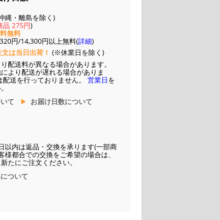
(※沖縄・離島を除く)
品 275円
)
送料無料
20円/14,300円以上無料(
詳細
)
注文は当日出荷！
(※休業日を除く)
より配送料が異なる場合があります。
他により配送が遅れる場合がありま
は配送を行っておりません。
営業日
を
い。
ついて
お届け日数について
日以内は返品・交換を承ります(一部商
お客様都合での交換をご希望の場合は、
に新たにご注文ください。
換について