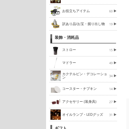
お役立ちアイテム
60
訳あり品/お宝・掘り出し物
19
装飾・消耗品
ストロー
15
マドラー
49
カクテルピン・デコレーショ
34
ン
コースター・ナプキン
14
アクセサリー (装身具)
27
オイルランプ・LEDグッズ
31
ギフト