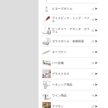
ビターズボトル
12
アイスピック・トング・ペー
39
ル
ピッチャー・デカンタ・カラ
25
フェ
ガラスボトル・各種容器
25
オープナー
15
バー設備
29
グラスクロス
11
ベネンシア用品
9
ワイン用品
19
アブサン
29