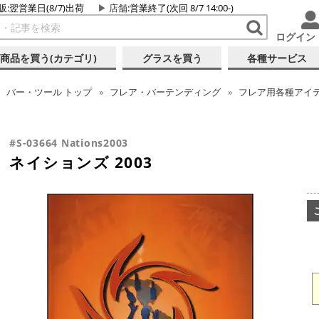
販:翌営業日(8/7)出荷
店舗
:営業終了(次回 8/7 14:00-)
ログイン
商品を買う(カテゴリ)
グラスを買う
各種サービス
バー・ツール
トップ
フレア・バーテンディング
フレア用各種アイ
#S-03664 Nations2003
ネイションズ 2003