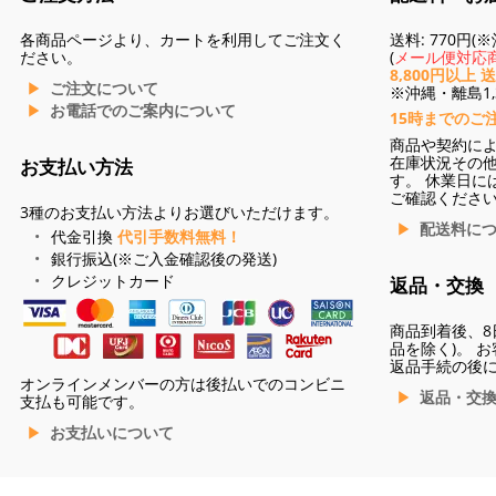
各商品ページより、カートを利用してご注文く
送料: 770円
ださい。
(
メール便対応商
8,800円以上 
ご注文について
※沖縄・離島1,3
お電話でのご案内について
15時までのご
商品や契約に
在庫状況その
お支払い方法
す。 休業日に
ご確認くださ
3種のお支払い方法よりお選びいただけます。
配送料に
代金引換
代引手数料無料！
銀行振込(※ご入金確認後の発送)
クレジットカード
返品・交換
商品到着後、8
品を除く)。 
返品手続の後
オンラインメンバーの方は後払いでのコンビニ
返品・交
支払も可能です。
お支払いについて