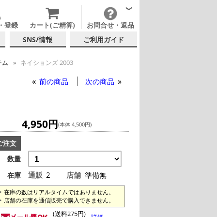
・登録
カート(ご精算)
お問合せ・返品
SNS/情報
ご利用ガイド
テム
ネイションズ 2003
前の商品
次の商品
4,950円
(本体 4,500円)
ご注文
数量
通販
2
店舗
準備無
在庫
在庫の数はリアルタイムではありません。
店舗の在庫を通信販売で購入できません。
(送料275円)