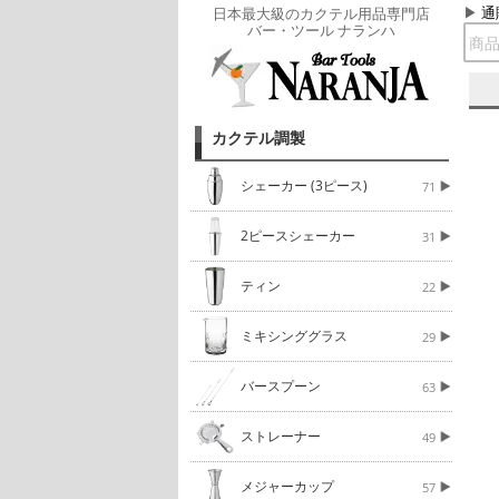
通
日本最大級のカクテル用品専門店
バー・ツール ナランハ
カクテル調製
シェーカー (3ピース)
71
2ピースシェーカー
31
ティン
22
ミキシンググラス
29
バースプーン
63
ストレーナー
49
メジャーカップ
57