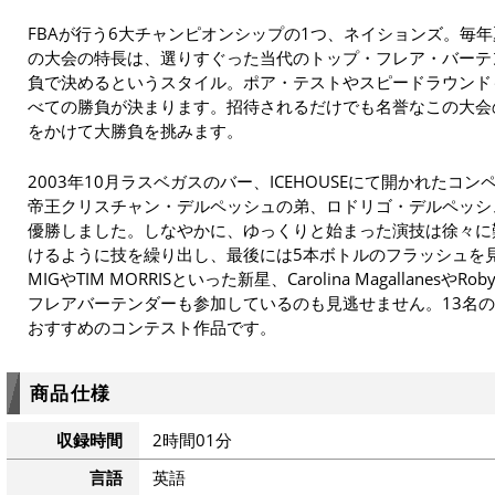
FBAが行う6大チャンピオンシップの1つ、ネイションズ。毎
の大会の特長は、選りすぐった当代のトップ・フレア・バーテ
負で決めるというスタイル。ポア・テストやスピードラウンド
べての勝負が決まります。招待されるだけでも名誉なこの大会
をかけて大勝負を挑みます。
2003年10月ラスベガスのバー、ICEHOUSEにて開かれた
帝王クリスチャン・デルペッシュの弟、ロドリゴ・デルペッシ
優勝しました。しなやかに、ゆっくりと始まった演技は徐々に
けるように技を繰り出し、最後には5本ボトルのフラッシュを
MIGやTIM MORRISといった新星、Carolina Magallanesや
フレアバーテンダーも参加しているのも見逃せません。13名
おすすめのコンテスト作品です。
商品仕様
収録時間
2時間01分
言語
英語