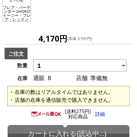
フレア・バーテ
ンダー SHOKO
イージー・フレ
ア・レッスン
4,170円
(本体 3,791円)
ご注文
数量
通販
8
店舗
準備無
在庫
在庫の数はリアルタイムではありません。
店舗の在庫を通信販売で購入できません。
(送料275円)
詳細
対応商品
カートに入れる
(読込中...)