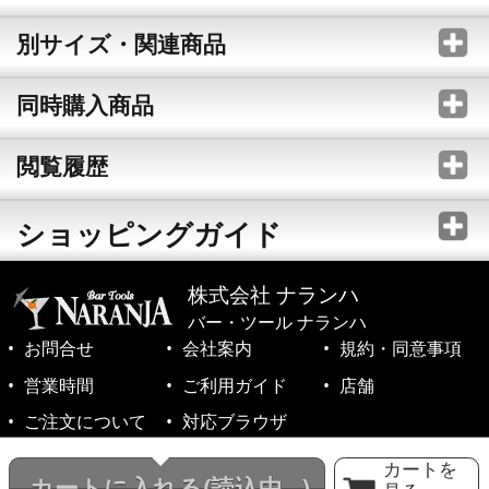
別サイズ・関連商品
同時購入商品
閲覧履歴
ショッピングガイド
株式会社 ナランハ
バー・ツール ナランハ
お問合せ
会社案内
規約・同意事項
営業時間
ご利用ガイド
店舗
ご注文について
対応ブラウザ
©1999-2026 NARANJA Inc. All Rights Reserved.
カートを
カートに入れる
(読込中...)