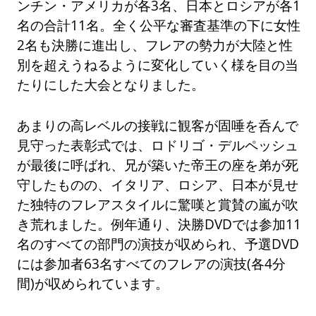
ンチン・アメリカが各3名、日本とロシアが各1
名の合計11名。全く公平な審査基準の下に女性
2名も決勝に進出し、フレアの勢力が大陸と性
別を超えうねるように変化していく様を目の当
たりにした大会となりました。
あまりの高レベルの接戦に観客が固唾を呑んで
見守った表彰式では、ロドリゴ・デルペッシュ
が最後に呼ばれ、兄が築いた帝王の座を弟が死
守したものの、イタリア、ロシア、日本が見せ
た独特のフレアスタイルに驚嘆と賞賛の嵐が吹
き荒れました。例年通り、決勝DVDでは参加11
名のすべての部門の演技が収められ、予選DVD
には参加者63名すべてのフレアの演技(各4分
間)が収められています。