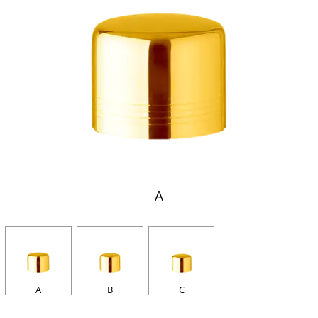
A
A
B
C