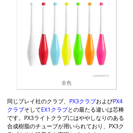
全色
同じプレイ社のクラブ、
PX3クラブ
および
PX4
クラブ
そして
EX1クラブ
との最たる違いは芯棒
です。PX3ライトクラブにはややしなりのある
合成樹脂のチューブが用いられており、PX3ク