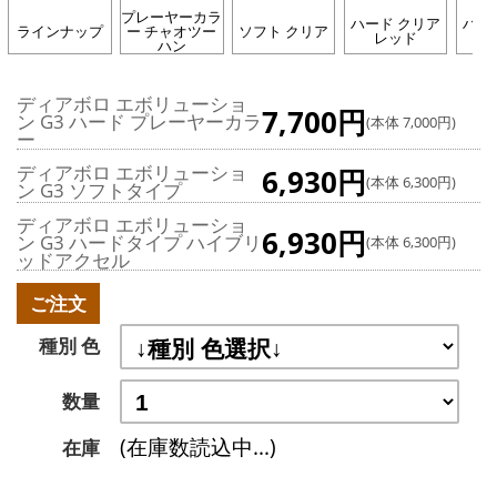
プレーヤーカラ
ハード クリア
ハー
ラインナップ
ー チャオツー
ソフト クリア
レッド
ハン
ディアボロ エボリューショ
7,700円
ン G3 ハード プレーヤーカラ
(本体 7,000円)
ー
ディアボロ エボリューショ
6,930円
(本体 6,300円)
ン G3 ソフトタイプ
ディアボロ エボリューショ
6,930円
ン G3 ハードタイプ ハイブリ
(本体 6,300円)
ッドアクセル
ご注文
種別 色
数量
(在庫数読込中...)
在庫