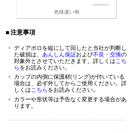
色味違い例
注意事項
ディアボロを縦にして回したと当社が判断し
た破損は、
あんしん保証
および
不良・交換
の
対象外とさせていただきます。詳しくは
こち
ら
をお読みください。
カップの内側に保護材(リング)が付いている
場合は、必ず外してからご使用ください。詳
しくは
こちら
をお読みください。
カラーや形状等は予告なく変更する場合があ
ります。