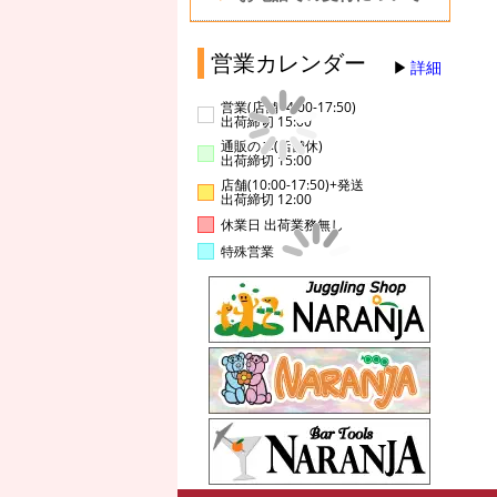
営業カレンダー
詳細
営業(店舗14:00-17:50)
出荷締切 15:00
通販のみ(店舗休)
出荷締切 15:00
店舗(10:00-17:50)+発送
出荷締切 12:00
休業日 出荷業務無し
特殊営業