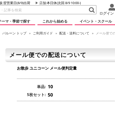
販:翌営業日(8/9)出荷
店舗
:本日休(次回 8/9 10:00-)
ログイン
テーマ・季節で探す
これから始める
イベント・スクール
バルーン
トップ
ご利用ガイド
配送・送料について
メール便で
メール便での配送について
お散歩 ユニコーン
メール便判定量
10
単品:
50
5枚セット: