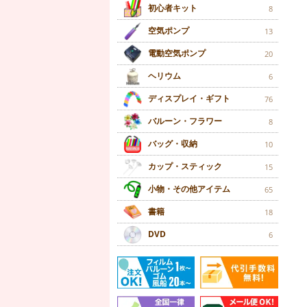
初心者キット
8
空気ポンプ
13
電動空気ポンプ
20
ヘリウム
6
ディスプレイ・ギフト
76
バルーン・フラワー
8
バッグ・収納
10
カップ・スティック
15
小物・その他アイテム
65
書籍
18
DVD
6