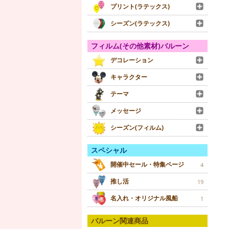
プリント(ラテックス)
シーズン(ラテックス)
フィルム(その他素材)バルーン
デコレーション
キャラクター
テーマ
メッセージ
シーズン(フィルム)
スペシャル
開催中セール・特集ページ
4
推し活
19
名入れ・オリジナル風船
1
バルーン関連商品