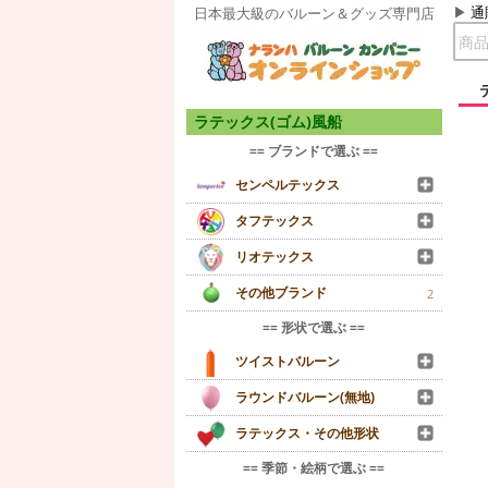
通
日本最大級のバルーン＆グッズ専門店
ラテックス(ゴム)風船
== ブランドで選ぶ ==
センペルテックス
タフテックス
リオテックス
その他ブランド
2
== 形状で選ぶ ==
ツイストバルーン
ラウンドバルーン(無地)
ラテックス・その他形状
== 季節・絵柄で選ぶ ==