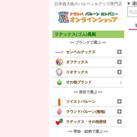
通
日本最大級のバルーン＆グッズ専門店
ラテックス(ゴム)風船
== ブランドで選ぶ ==
センペルテックス
タフテックス
リオテックス
その他ブランド
2
== 形状で選ぶ ==
ツイストバルーン
ラウンドバルーン(無地)
ラテックス・その他形状
== 季節・絵柄で選ぶ ==