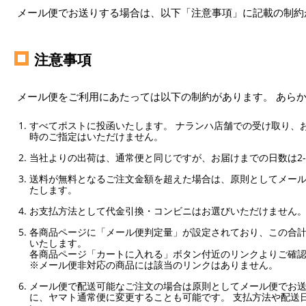
メール便でお送りする場合は、以下「注意事項」に記載の制約
注意事項
メール便をご利用にあたっては以下の制約があります。 あら
すべてポストに投函いたします。 ナランハ店舗での受け取り、
時のご指定はいただけません。
当社よりの出荷は、通常便と同じですが、お届けまでの日数は2-
送料が無料となるご注文金額を超えた場合は、原則としてメー
たします。
お支払方法として代金引換・コンビニはお選びいただけません
各商品ページに「メール便判定量」が設定されており、この合計
いたします。
各商品ページ「カートに入れる」ボタン付近のリンクよりご確
※メール便非対応の商品には該当のリンクはありません。
メール便で配送可能なご注文の場合は原則としてメール便でお送
に、ヤマト通常便に変更することも可能です。 支払方法や配送