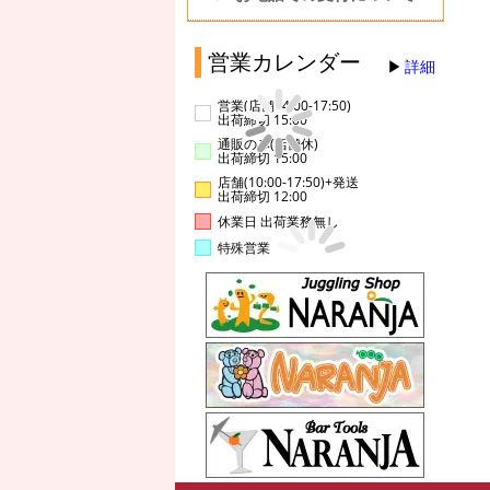
営業カレンダー
詳細
営業(店舗14:00-17:50)
出荷締切 15:00
通販のみ(店舗休)
出荷締切 15:00
店舗(10:00-17:50)+発送
出荷締切 12:00
休業日 出荷業務無し
特殊営業