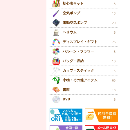
初心者キット
8
空気ポンプ
13
電動空気ポンプ
20
ヘリウム
6
ディスプレイ・ギフト
76
バルーン・フラワー
8
バッグ・収納
10
カップ・スティック
15
小物・その他アイテム
65
書籍
18
DVD
6