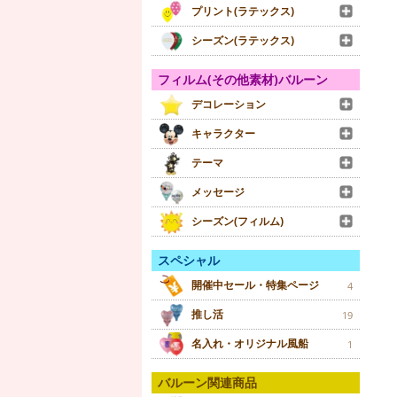
プリント(ラテックス)
シーズン(ラテックス)
フィルム(その他素材)バルーン
デコレーション
キャラクター
テーマ
メッセージ
シーズン(フィルム)
スペシャル
開催中セール・特集ページ
4
推し活
19
名入れ・オリジナル風船
1
バルーン関連商品