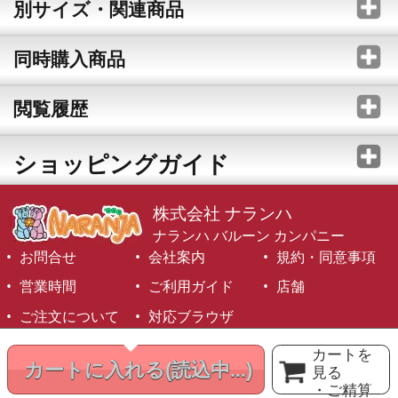
別サイズ・関連商品
同時購入商品
閲覧履歴
ショッピングガイド
株式会社 ナランハ
ナランハ バルーン カンパニー
お問合せ
会社案内
規約・同意事項
営業時間
ご利用ガイド
店舗
ご注文について
対応ブラウザ
©1999-2026 NARANJA Inc. All Rights Reserved.
カートを
カートに入れる
(読込中...)
見る
・ご精算