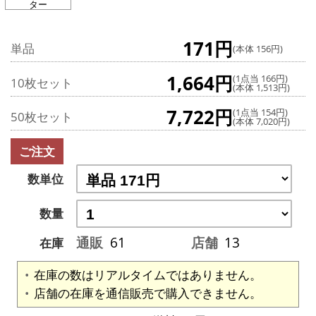
ター
171円
単品
(本体 156円)
1,664円
(1点当 166円)
10枚セット
(本体 1,513円)
7,722円
(1点当 154円)
50枚セット
(本体 7,020円)
ご注文
数単位
数量
通販
61
店舗
13
在庫
在庫の数はリアルタイムではありません。
店舗の在庫を通信販売で購入できません。