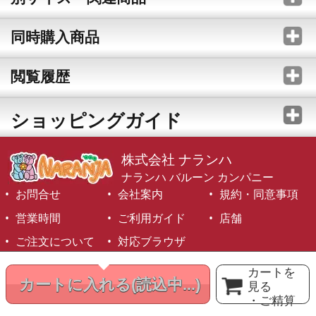
同時購入商品
閲覧履歴
ショッピングガイド
株式会社 ナランハ
ナランハ バルーン カンパニー
お問合せ
会社案内
規約・同意事項
営業時間
ご利用ガイド
店舗
ご注文について
対応ブラウザ
©1999-2026 NARANJA Inc. All Rights Reserved.
カートを
カートに入れる
(読込中...)
見る
・ご精算