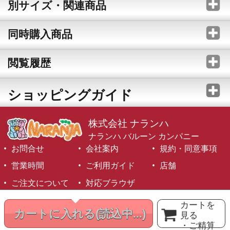
別サイズ・関連商品
同時購入商品
閲覧履歴
ショッピングガイド
株式会社 ナランハ
ナランハ バルーン カンパニー
お問合せ
会社案内
規約・同意事項
営業時間
ご利用ガイド
店舗
ご注文について
対応ブラウザ
©1999-2026 NARANJA Inc. All Rights Reserved.
カートを
カートに入れる
(読込中...)
見る
・ご精算