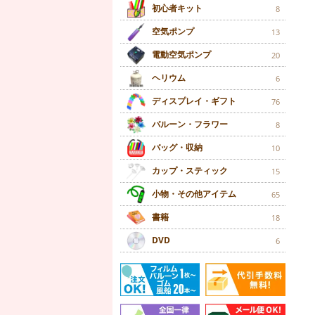
初心者キット
8
空気ポンプ
13
電動空気ポンプ
20
ヘリウム
6
ディスプレイ・ギフト
76
バルーン・フラワー
8
バッグ・収納
10
カップ・スティック
15
小物・その他アイテム
65
書籍
18
DVD
6