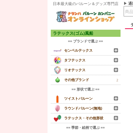
通
日本最大級のバルーン＆グッズ専門店
ラテックス(ゴム)風船
== ブランドで選ぶ ==
センペルテックス
タフテックス
リオテックス
その他ブランド
2
== 形状で選ぶ ==
ツイストバルーン
ラウンドバルーン(無地)
ラテックス・その他形状
== 季節・絵柄で選ぶ ==