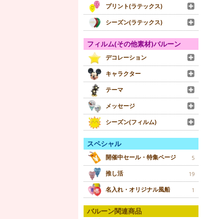
プリント(ラテックス)
シーズン(ラテックス)
フィルム(その他素材)バルーン
デコレーション
キャラクター
テーマ
メッセージ
シーズン(フィルム)
スペシャル
開催中セール・特集ページ
5
推し活
19
名入れ・オリジナル風船
1
バルーン関連商品