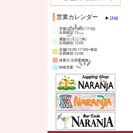
営業カレンダー
詳細
営業(店舗14:00-17:50)
出荷締切 15:00
通販のみ(店舗休)
出荷締切 15:00
店舗(10:00-17:50)+発送
出荷締切 12:00
休業日 出荷業務無し
特殊営業