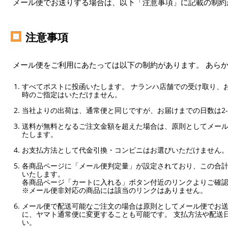
メール便でお送りする場合は、以下「注意事項」に記載の制約
注意事項
メール便をご利用にあたっては以下の制約があります。 あら
すべてポストに投函いたします。 ナランハ店舗での受け取り、
時のご指定はいただけません。
当社よりの出荷は、通常便と同じですが、お届けまでの日数は2-
送料が無料となるご注文金額を超えた場合は、原則としてメー
たします。
お支払方法として代金引換・コンビニはお選びいただけません
各商品ページに「メール便判定量」が設定されており、この合計
いたします。
各商品ページ「カートに入れる」ボタン付近のリンクよりご確
※メール便非対応の商品には該当のリンクはありません。
メール便で配送可能なご注文の場合は原則としてメール便でお送
に、ヤマト通常便に変更することも可能です。 支払方法や配送
い。