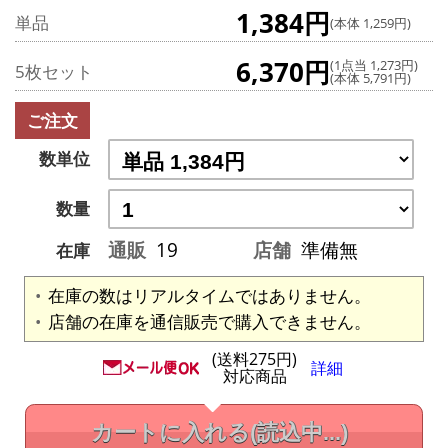
1,384円
単品
(本体 1,259円)
6,370円
(1点当 1,273円)
5枚セット
(本体 5,791円)
ご注文
数単位
数量
通販
19
店舗
準備無
在庫
在庫の数はリアルタイムではありません。
店舗の在庫を通信販売で購入できません。
(送料275円)
詳細
対応商品
カートに入れる
(読込中...)