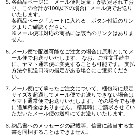
各商品ページに「メール便判定量」が設定されてお
り、この合計が100以下の場合にメール便でお送り
いたします。
各商品ページ「カートに入れる」ボタン付近のリン
クよりご確認ください。
※メール便非対応の商品には該当のリンクはありま
せん。
メール便で配送可能なご注文の場合は原則としてメ
ール便でお送りいたします。 なお、ご注文手続中
に、ヤマト通常便に変更することも可能です。 支払
方法や配送日時の指定がある場合にご選択くださ
い。
メール便にて承ったご注文について、梱包時に規定
サイズを超過してメール便でお送りできない場合は
ヤマト通常便でお送りいたします。 その場合でも特
に追加料金はありません。 精算時にご請求させてい
ただいたメール便の送料にてお送りいたします。
納品書へのメッセージの記載等、信書に該当する文
書を同梱することはできません。