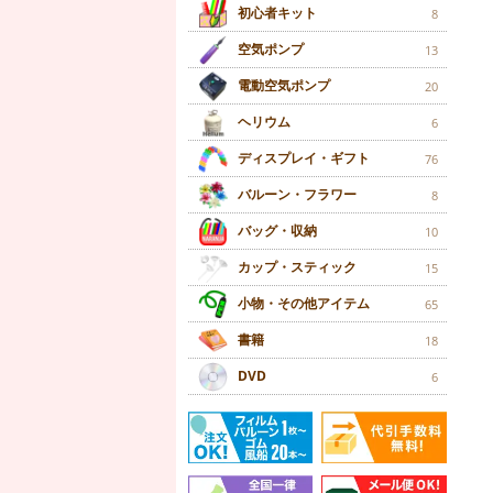
初心者キット
8
空気ポンプ
13
電動空気ポンプ
20
ヘリウム
6
ディスプレイ・ギフト
76
バルーン・フラワー
8
バッグ・収納
10
カップ・スティック
15
小物・その他アイテム
65
書籍
18
DVD
6