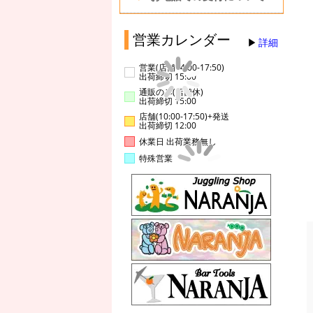
営業カレンダー
詳細
営業(店舗14:00-17:50)
出荷締切 15:00
通販のみ(店舗休)
出荷締切 15:00
店舗(10:00-17:50)+発送
出荷締切 12:00
休業日 出荷業務無し
特殊営業