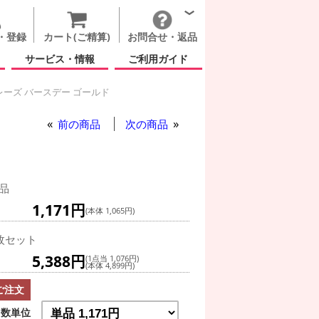
・登録
カート(ご精算)
お問合せ・返品
サービス・情報
ご利用ガイド
レーズ バースデー ゴールド
プト フレーズ バースデー ゴールド
前の商品
次の商品
ド
品
1,171円
(本体 1,065円)
枚セット
5,388円
(1点当 1,076円)
(本体 4,899円)
ご注文
数単位