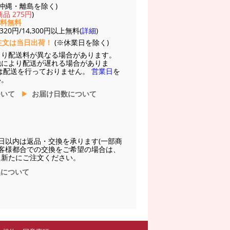
(※沖縄・離島を除く)
品 275円
)
送料無料
20円/14,300円以上無料(
詳細
)
注文は当日出荷！
(※休業日を除く)
より配送料が異なる場合があります。
他により配送が遅れる場合がありま
は配送を行っておりません。
営業日
を
い。
ついて
お届け日数について
日以内は返品・交換を承ります(一部商
お客様都合での交換をご希望の場合は、
に新たにご注文ください。
換について