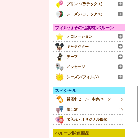
プリント(ラテックス)
シーズン(ラテックス)
フィルム(その他素材)バルーン
デコレーション
キャラクター
テーマ
メッセージ
シーズン(フィルム)
スペシャル
開催中セール・特集ページ
5
推し活
19
名入れ・オリジナル風船
1
バルーン関連商品