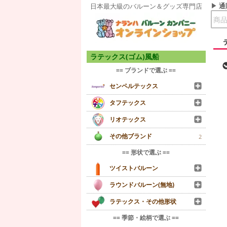
通
日本最大級のバルーン＆グッズ専門店
ラテックス(ゴム)風船
== ブランドで選ぶ ==
センペルテックス
タフテックス
リオテックス
その他ブランド
2
== 形状で選ぶ ==
ツイストバルーン
ラウンドバルーン(無地)
ラテックス・その他形状
== 季節・絵柄で選ぶ ==