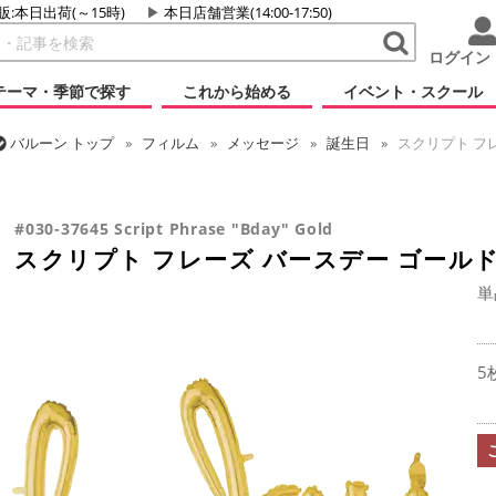
販:本日出荷(～15時)
本日店舗営業(14:00-17:50)
ログイン
テーマ・季節で探す
これから始める
イベント・スクール
バルーン
トップ
フィルム
メッセージ
誕生日
スクリプト フ
バルーン
トップ
フィルム
デコレーション
文字・数字
スクリ
#030-37645 Script Phrase "Bday" Gold
スクリプト フレーズ バースデー ゴール
単
5