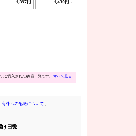
1,397円
1,430円～
た(ご購入された)商品一覧です。
すべて見る
(
海外への配送について
)
届け日数