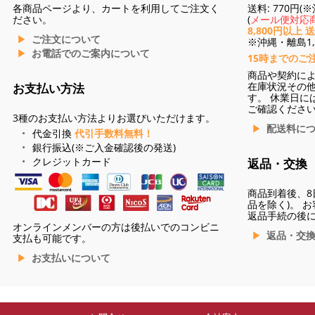
各商品ページより、カートを利用してご注文く
送料: 770円
ださい。
(
メール便対応商
8,800円以上 
ご注文について
※沖縄・離島1,3
お電話でのご案内について
15時までのご
商品や契約に
在庫状況その
お支払い方法
す。 休業日に
ご確認くださ
3種のお支払い方法よりお選びいただけます。
配送料に
代金引換
代引手数料無料！
銀行振込(※ご入金確認後の発送)
クレジットカード
返品・交換
商品到着後、8
品を除く)。 
返品手続の後
オンラインメンバーの方は後払いでのコンビニ
返品・交
支払も可能です。
お支払いについて