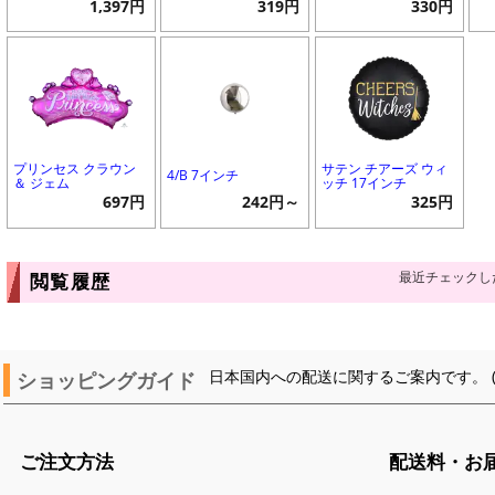
1,397円
319円
330円
プリンセス クラウン
サテン チアーズ ウィ
4/B 7インチ
＆ ジェム
ッチ 17インチ
697円
242円～
325円
最近チェックし
閲覧履歴
ショッピングガイド
日本国内への配送に関するご案内です。 
ご注文方法
配送料・お