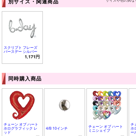
サイズや色の異な
別サイズ・関連商品
スクリプト フレーズ
バースデー シルバー
1,171円
同時購入商品
チェーン オブ ハート
チ
チェーン オブ ハート
ホログラフィック レ
4/B 10インチ
ホ
ミニシェイプ
ッド
ー