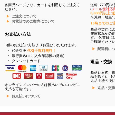
各商品ページより、カートを利用してご注文く
送料: 770円
ださい。
(
メール便対応商
8,800円以上 
ご注文について
※沖縄・離島1,3
お電話でのご案内について
15時までのご
商品や契約に
在庫状況その
お支払い方法
す。 休業日に
ご確認くださ
3種のお支払い方法よりお選びいただけます。
配送料に
代金引換
代引手数料無料！
銀行振込(※ご入金確認後の発送)
クレジットカード
返品・交換
商品到着後、8
品を除く)。 
返品手続の後
オンラインメンバーの方は後払いでのコンビニ
返品・交
支払も可能です。
お支払いについて