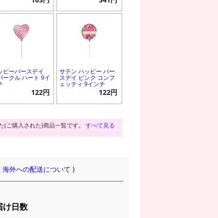
ッピーバースデイ
サテン ハッピー バー
パークル ハート 9イ
スデイ ピンク コンフ
チ
ェッティ 9インチ
122円
122円
た(ご購入された)商品一覧です。
すべて見る
(
海外への配送について
)
届け日数