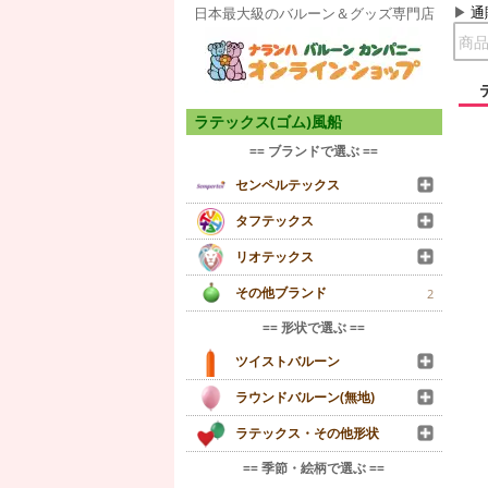
通
日本最大級のバルーン＆グッズ専門店
ラテックス(ゴム)風船
== ブランドで選ぶ ==
センペルテックス
タフテックス
リオテックス
その他ブランド
2
== 形状で選ぶ ==
ツイストバルーン
ラウンドバルーン(無地)
ラテックス・その他形状
== 季節・絵柄で選ぶ ==