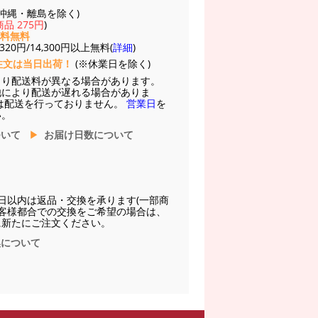
(※沖縄・離島を除く)
品 275円
)
送料無料
20円/14,300円以上無料(
詳細
)
注文は当日出荷！
(※休業日を除く)
より配送料が異なる場合があります。
他により配送が遅れる場合がありま
は配送を行っておりません。
営業日
を
い。
ついて
お届け日数について
日以内は返品・交換を承ります(一部商
お客様都合での交換をご希望の場合は、
に新たにご注文ください。
換について