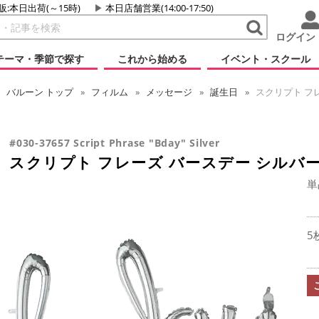
販:本日出荷(～15時)
本日店舗営業(14:00-17:50)
ログイン
テーマ・季節で探す
これから始める
イベント・スクール
バルーン
トップ
フィルム
メッセージ
誕生日
スクリプト フ
#030-37657 Script Phrase "Bday" Silver
スクリプト フレーズ バースデー シルバ
単
5