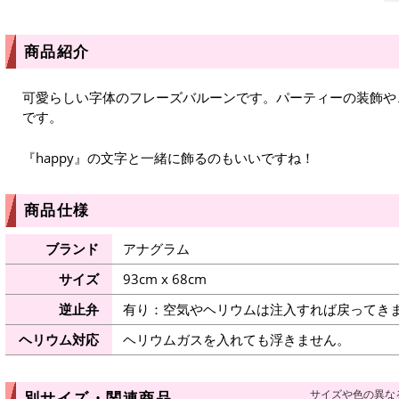
商品紹介
可愛らしい字体のフレーズバルーンです。パーティーの装飾や
です。
『happy』の文字と一緒に飾るのもいいですね！
商品仕様
ブランド
アナグラム
サイズ
93cm x 68cm
逆止弁
有り：空気やヘリウムは注入すれば戻ってき
ヘリウム対応
ヘリウムガスを入れても浮きません。
サイズや色の異な
別サイズ・関連商品