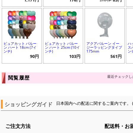
279円▶
ピュアカット バルー
ピュアカット バルー
アクアバルーン イー
ハ
ン ハート 18cm (7イ
ン ハート 25cm (10イ
ジーラッピングタイプ
ス
ンチ)
ンチ)
175mm
ン
90円
103円
561円
最近チェックし
閲覧履歴
ショッピングガイド
日本国内への配送に関するご案内です。 
ご注文方法
配送料・お