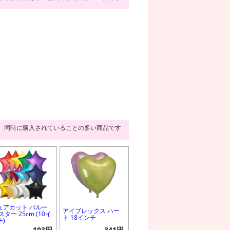
同時に購入されていることの多い商品です
ュアカット バルー
アイブレックス ハー
スター 25cm (10イ
ト 18インチ
チ)
103円
341円