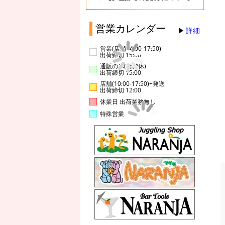
営業カレンダー
詳細
営業(店舗14:00-17:50)
出荷締切 15:00
通販のみ(店舗休)
出荷締切 15:00
店舗(10:00-17:50)+発送
出荷締切 12:00
休業日 出荷業務無し
特殊営業