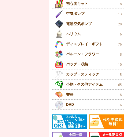
初心者キット
8
空気ポンプ
13
電動空気ポンプ
20
ヘリウム
6
ディスプレイ・ギフト
76
バルーン・フラワー
8
バッグ・収納
10
カップ・スティック
15
小物・その他アイテム
65
書籍
18
DVD
6