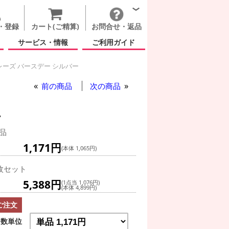
・登録
カート(ご精算)
お問合せ・返品
サービス・情報
ご利用ガイド
レーズ バースデー シルバー
前の商品
次の商品
ー
品
1,171円
(本体 1,065円)
枚セット
5,388円
(1点当 1,076円)
(本体 4,899円)
ご注文
数単位