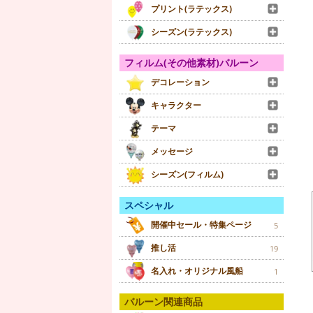
プリント(ラテックス)
シーズン(ラテックス)
フィルム(その他素材)バルーン
デコレーション
キャラクター
テーマ
メッセージ
シーズン(フィルム)
スペシャル
開催中セール・特集ページ
5
推し活
19
名入れ・オリジナル風船
1
バルーン関連商品