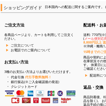
ショッピングガイド
日本国内への配送に関するご案内です。 
ご注文方法
配送料・お
各商品ページより、カートを利用してご注文く
送料: 770円
ださい。
(
メール便対応商
8,800円以上 
ご注文について
※沖縄・離島1,3
お電話でのご案内について
15時までのご
商品や契約に
在庫状況その
お支払い方法
す。 休業日に
ご確認くださ
3種のお支払い方法よりお選びいただけます。
配送料に
代金引換
代引手数料無料！
銀行振込(※ご入金確認後の発送)
クレジットカード
返品・交換
商品到着後、8
品を除く)。 
返品手続の後