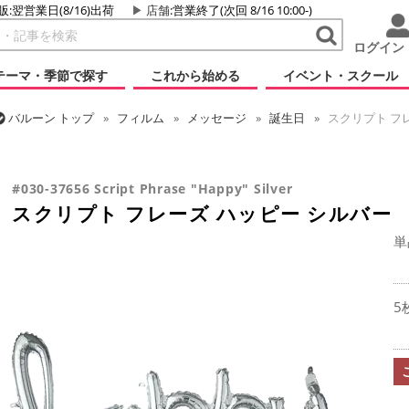
販:翌営業日(8/16)出荷
店舗
:営業終了(次回 8/16 10:00-)
ログイン
テーマ・季節で探す
これから始める
イベント・スクール
バルーン
トップ
フィルム
メッセージ
誕生日
スクリプト フ
バルーン
トップ
フィルム
デコレーション
文字・数字
スクリ
#030-37656 Script Phrase "Happy" Silver
スクリプト フレーズ ハッピー シルバー
単
5