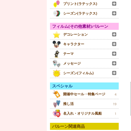
プリント(ラテックス)
シーズン(ラテックス)
フィルム(その他素材)バルーン
デコレーション
キャラクター
テーマ
メッセージ
シーズン(フィルム)
スペシャル
開催中セール・特集ページ
4
推し活
19
名入れ・オリジナル風船
1
バルーン関連商品