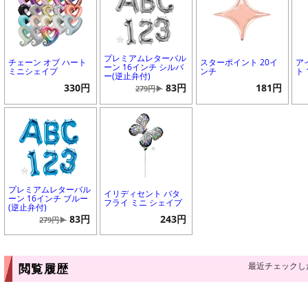
プレミアムレターバル
チェーン オブ ハート
スターポイント 20イ
ア
ーン 16インチ シルバ
ミニシェイプ
ンチ
ト
ー(逆止弁付)
330円
83円
181円
279円▶
プレミアムレターバル
イリディセント バタ
ーン 16インチ ブルー
フライ ミニ シェイプ
(逆止弁付)
83円
243円
279円▶
最近チェックし
閲覧履歴