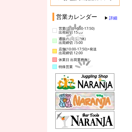
営業カレンダー
詳細
営業(店舗14:00-17:50)
出荷締切 15:00
通販のみ(店舗休)
出荷締切 15:00
店舗(10:00-17:50)+発送
出荷締切 12:00
休業日 出荷業務無し
特殊営業