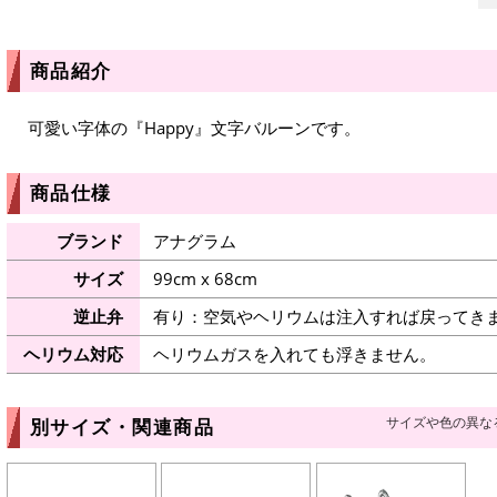
商品紹介
可愛い字体の『Happy』文字バルーンです。
商品仕様
ブランド
アナグラム
サイズ
99cm x 68cm
逆止弁
有り：空気やヘリウムは注入すれば戻ってき
ヘリウム対応
ヘリウムガスを入れても浮きません。
サイズや色の異な
別サイズ・関連商品