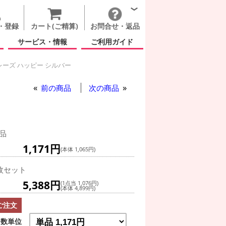
・登録
カート(ご精算)
お問合せ・返品
サービス・情報
ご利用ガイド
レーズ ハッピー シルバー
プト フレーズ ハッピー シルバー
前の商品
次の商品
品
1,171円
(本体 1,065円)
枚セット
5,388円
(1点当 1,076円)
(本体 4,899円)
ご注文
数単位