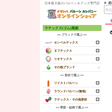
通
日本最大級のバルーン＆グッズ専門店
ラテックス(ゴム)風船
== ブランドで選ぶ ==
センペルテックス
タフテックス
リオテックス
その他ブランド
2
== 形状で選ぶ ==
ツイストバルーン
ラウンドバルーン(無地)
ラテックス・その他形状
== 季節・絵柄で選ぶ ==