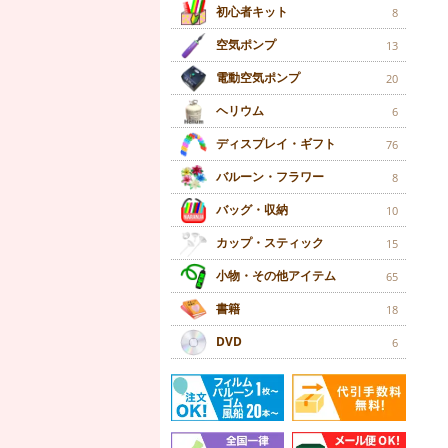
初心者キット
8
空気ポンプ
13
電動空気ポンプ
20
ヘリウム
6
ディスプレイ・ギフト
76
バルーン・フラワー
8
バッグ・収納
10
カップ・スティック
15
小物・その他アイテム
65
書籍
18
DVD
6