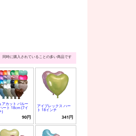
同時に購入されていることの多い商品です
ュアカット バルー
アイブレックス ハー
ハート 18cm (7イ
ト 18インチ
チ)
90円
341円