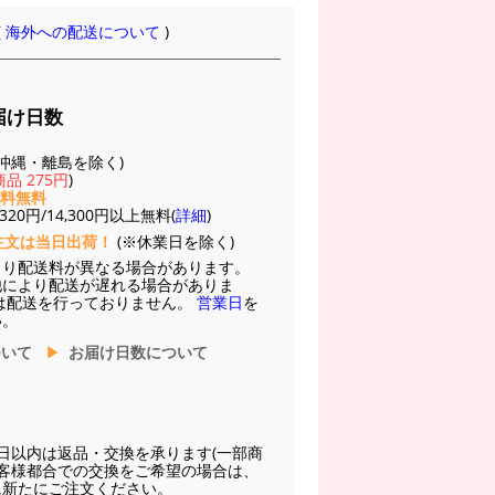
(
海外への配送について
)
届け日数
(※沖縄・離島を除く)
品 275円
)
送料無料
20円/14,300円以上無料(
詳細
)
注文は当日出荷！
(※休業日を除く)
より配送料が異なる場合があります。
他により配送が遅れる場合がありま
は配送を行っておりません。
営業日
を
い。
ついて
お届け日数について
日以内は返品・交換を承ります(一部商
お客様都合での交換をご希望の場合は、
に新たにご注文ください。