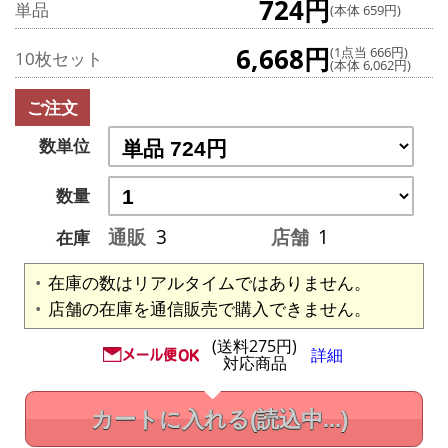
724円
単品
(本体 659円)
6,668円
(1点当 666円)
10枚セット
(本体 6,062円)
ご注文
数単位
数量
通販
3
店舗
1
在庫
在庫の数はリアルタイムではありません。
店舗の在庫を通信販売で購入できません。
(送料275円)
詳細
対応商品
カートに入れる
(読込中...)