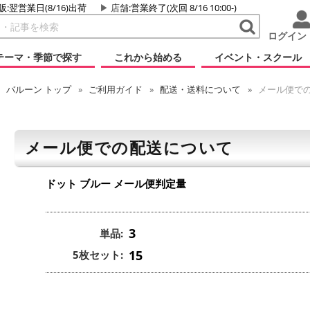
販:翌営業日(8/16)出荷
店舗
:営業終了(次回 8/16 10:00-)
ログイン
テーマ・季節で探す
これから始める
イベント・スクール
バルーン
トップ
ご利用ガイド
配送・送料について
メール便で
メール便での配送について
ドット ブルー
メール便判定量
3
単品:
15
5枚セット: