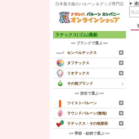
通
日本最大級のバルーン＆グッズ専門店
ラテックス(ゴム)風船
== ブランドで選ぶ ==
センペルテックス
タフテックス
リオテックス
その他ブランド
2
== 形状で選ぶ ==
ツイストバルーン
ラウンドバルーン(無地)
ラテックス・その他形状
== 季節・絵柄で選ぶ ==