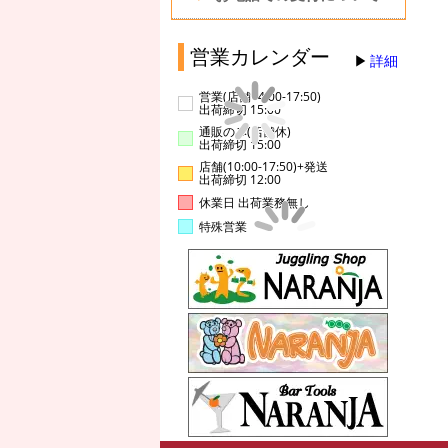
営業カレンダー
詳細
営業(店舗14:00-17:50)
出荷締切 15:00
通販のみ(店舗休)
出荷締切 15:00
店舗(10:00-17:50)+発送
出荷締切 12:00
休業日 出荷業務無し
特殊営業