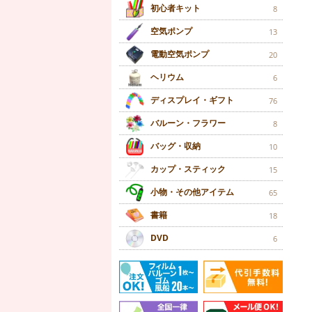
初心者キット
8
空気ポンプ
13
電動空気ポンプ
20
ヘリウム
6
ディスプレイ・ギフト
76
バルーン・フラワー
8
バッグ・収納
10
カップ・スティック
15
小物・その他アイテム
65
書籍
18
DVD
6