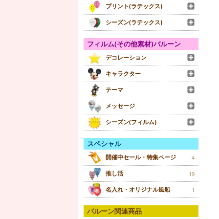
プリント(ラテックス)
シーズン(ラテックス)
フィルム(その他素材)バルーン
デコレーション
キャラクター
テーマ
メッセージ
シーズン(フィルム)
スペシャル
開催中セール・特集ページ
4
推し活
19
名入れ・オリジナル風船
1
バルーン関連商品