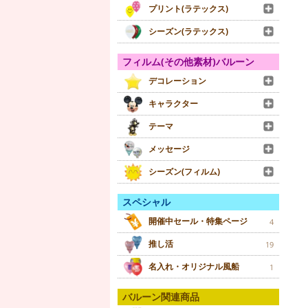
プリント(ラテックス)
シーズン(ラテックス)
フィルム(その他素材)バルーン
デコレーション
キャラクター
テーマ
メッセージ
シーズン(フィルム)
スペシャル
開催中セール・特集ページ
4
推し活
19
名入れ・オリジナル風船
1
バルーン関連商品