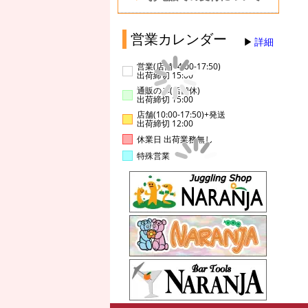
営業カレンダー
詳細
営業(店舗14:00-17:50)
出荷締切 15:00
通販のみ(店舗休)
出荷締切 15:00
店舗(10:00-17:50)+発送
出荷締切 12:00
休業日 出荷業務無し
特殊営業