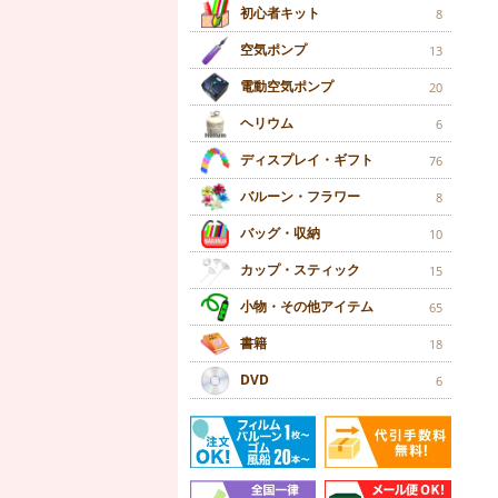
初心者キット
8
空気ポンプ
13
電動空気ポンプ
20
ヘリウム
6
ディスプレイ・ギフト
76
バルーン・フラワー
8
バッグ・収納
10
カップ・スティック
15
小物・その他アイテム
65
書籍
18
DVD
6