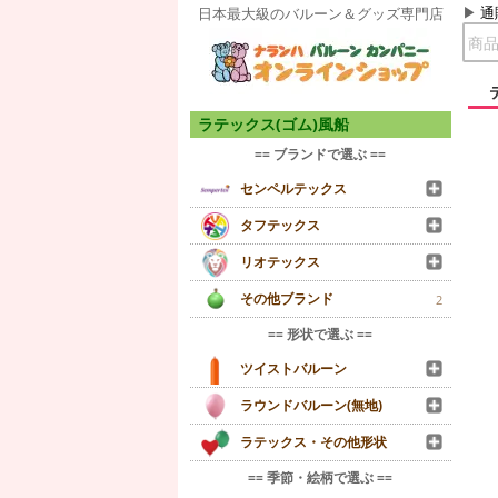
通
日本最大級のバルーン＆グッズ専門店
ラテックス(ゴム)風船
== ブランドで選ぶ ==
センペルテックス
タフテックス
リオテックス
その他ブランド
2
== 形状で選ぶ ==
ツイストバルーン
ラウンドバルーン(無地)
ラテックス・その他形状
== 季節・絵柄で選ぶ ==