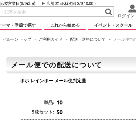
販:翌営業日(8/9)出荷
店舗
:本日休(次回 8/9 10:00-)
ログイン
テーマ・季節で探す
これから始める
イベント・スクール
バルーン
トップ
ご利用ガイド
配送・送料について
メール便で
メール便での配送について
ボホ レインボー
メール便判定量
10
単品:
50
5枚セット: