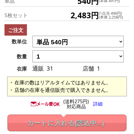
540円
単品
(本体 491円)
2,483円
(1点当 496円)
5枚セット
(本体 2,258円)
ご注文
数単位
数量
通販
31
店舗
1
在庫
在庫の数はリアルタイムではありません。
店舗の在庫を通信販売で購入できません。
(送料275円)
詳細
対応商品
カートに入れる
(読込中...)