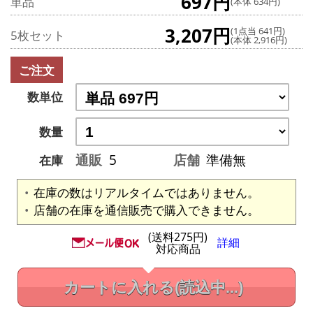
697円
単品
(本体 634円)
3,207円
(1点当 641円)
5枚セット
(本体 2,916円)
ご注文
数単位
数量
通販
5
店舗
準備無
在庫
在庫の数はリアルタイムではありません。
店舗の在庫を通信販売で購入できません。
(送料275円)
詳細
対応商品
カートに入れる
(読込中...)