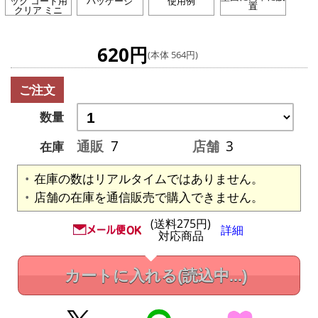
ック コード用
パッケージ
使用例
置
クリア ミニ
620円
(本体 564円)
ご注文
数量
通販
7
店舗
3
在庫
在庫の数はリアルタイムではありません。
店舗の在庫を通信販売で購入できません。
(送料275円)
詳細
対応商品
カートに入れる
(読込中...)