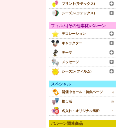
プリント(ラテックス)
シーズン(ラテックス)
フィルム(その他素材)バルーン
デコレーション
キャラクター
テーマ
メッセージ
シーズン(フィルム)
スペシャル
開催中セール・特集ページ
4
推し活
19
名入れ・オリジナル風船
1
バルーン関連商品