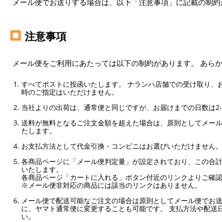
メール便でお送りする場合は、以下「注意事項」に記載の制約
注意事項
メール便をご利用にあたっては以下の制約があります。 あら
すべてポストに投函いたします。 ナランハ店舗での受け取り、
時のご指定はいただけません。
当社よりの出荷は、通常便と同じですが、お届けまでの日数は2-
送料が無料となるご注文金額を超えた場合は、原則としてメー
たします。
お支払方法として代金引換・コンビニはお選びいただけません
各商品ページに「メール便判定量」が設定されており、この合計
いたします。
各商品ページ「カートに入れる」ボタン付近のリンクよりご確
※メール便非対応の商品には該当のリンクはありません。
メール便で配送可能なご注文の場合は原則としてメール便でお送
に、ヤマト通常便に変更することも可能です。 支払方法や配送
い。