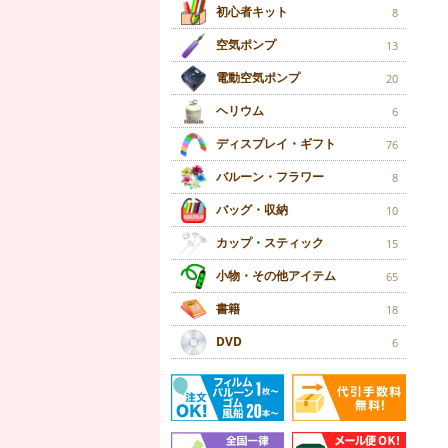
初心者キット
8
空気ポンプ
13
電動空気ポンプ
20
ヘリウム
6
ディスプレイ・ギフト
76
バルーン・フラワー
8
バッグ・収納
10
カップ・スティック
15
小物・その他アイテム
65
書籍
18
DVD
6