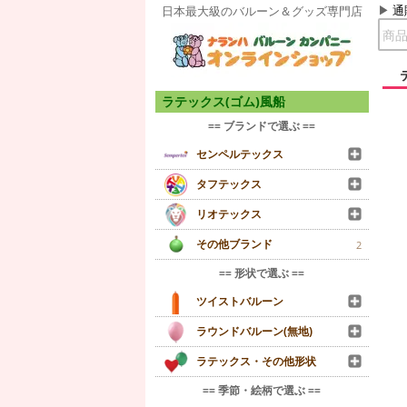
通
日本最大級のバルーン＆グッズ専門店
ラテックス(ゴム)風船
== ブランドで選ぶ ==
センペルテックス
タフテックス
リオテックス
その他ブランド
2
== 形状で選ぶ ==
ツイストバルーン
ラウンドバルーン(無地)
ラテックス・その他形状
== 季節・絵柄で選ぶ ==