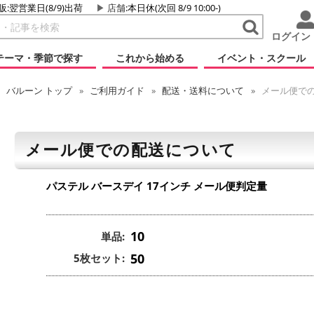
販:翌営業日(8/9)出荷
店舗
:本日休(次回 8/9 10:00-)
ログイン
テーマ・季節で探す
これから始める
イベント・スクール
バルーン
トップ
ご利用ガイド
配送・送料について
メール便で
メール便での配送について
パステル バースデイ 17インチ
メール便判定量
10
単品:
50
5枚セット: