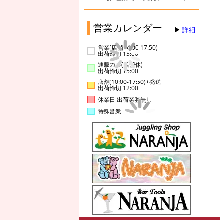
営業カレンダー
詳細
営業(店舗14:00-17:50)
出荷締切 15:00
通販のみ(店舗休)
出荷締切 15:00
店舗(10:00-17:50)+発送
出荷締切 12:00
休業日 出荷業務無し
特殊営業