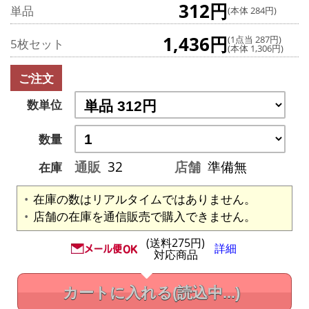
312円
単品
(本体 284円)
1,436円
(1点当 287円)
5枚セット
(本体 1,306円)
ご注文
数単位
数量
通販
32
店舗
準備無
在庫
在庫の数はリアルタイムではありません。
店舗の在庫を通信販売で購入できません。
(送料275円)
詳細
対応商品
カートに入れる
(読込中...)