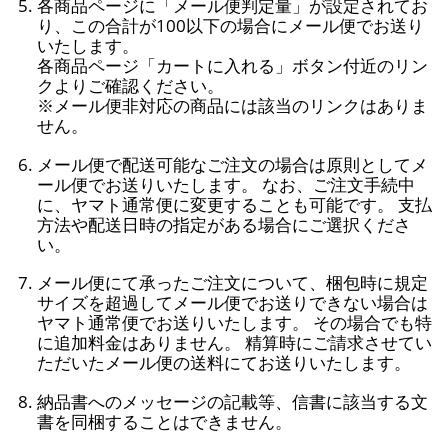
各商品ページに「メール便判定量」が設定されてお
り、この合計が100以下の場合にメール便でお送り
いたします。
各商品ページ「カートに入れる」ボタン付近のリン
クよりご確認ください。
※メール便非対応の商品には該当のリンクはありま
せん。
メール便で配送可能なご注文の場合は原則としてメ
ール便でお送りいたします。 なお、ご注文手続中
に、ヤマト通常便に変更することも可能です。 支払
方法や配送日時の指定がある場合にご選択くださ
い。
メール便にて承ったご注文について、梱包時に規定
サイズを超過してメール便でお送りできない場合は
ヤマト通常便でお送りいたします。 その場合でも特
に追加料金はありません。 精算時にご請求させてい
ただいたメール便の送料にてお送りいたします。
納品書へのメッセージの記載等、信書に該当する文
書を同梱することはできません。