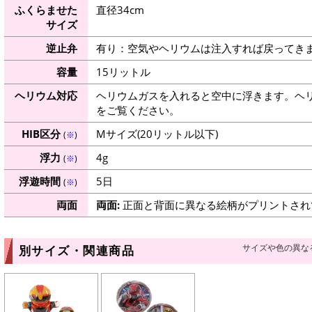
ふくらませた
直径34cm
サイズ
逆止弁
有り：空気やヘリウムは注入すれば戻ってき
容量
15リットル
ヘリウム対応
ヘリウムガスを入れると空中に浮きます。ヘ
をご覧ください。
HIB区分
Mサイズ(20リットル以下)
(
※
)
浮力
4g
(
※
)
浮遊時間
5日
(
※
)
両面
両面:
正面と背面に異なる絵柄がプリントされ
サイズや色の異な
別サイズ・関連商品