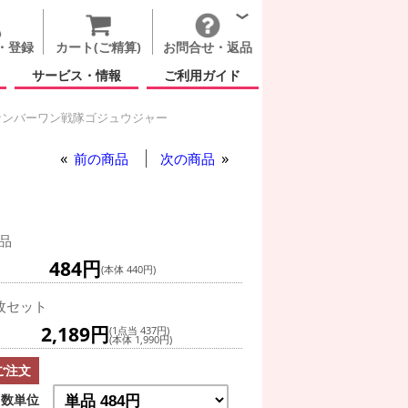
・登録
カート(ご精算)
お問合せ・返品
サービス・情報
ご利用ガイド
ンバーワン戦隊ゴジュウジャー
もの日
ナンバーワン戦隊ゴジュウジャー
前の商品
次の商品
品
484円
(本体 440円)
枚セット
2,189円
(1点当 437円)
(本体 1,990円)
ご注文
数単位