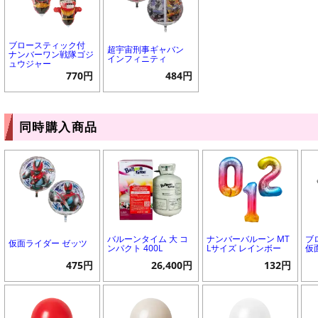
ブロースティック付
超宇宙刑事ギャバン
ナンバーワン戦隊ゴジ
インフィニティ
ュウジャー
770円
484円
同時購入商品
バルーンタイム 大 コ
ナンバーバルーン MT
ブ
仮面ライダー ゼッツ
ンパクト 400L
Lサイズ レインボー
仮
475円
26,400円
132円