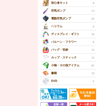
初心者キット
8
空気ポンプ
13
電動空気ポンプ
20
ヘリウム
6
ディスプレイ・ギフト
76
バルーン・フラワー
8
バッグ・収納
10
カップ・スティック
15
小物・その他アイテム
65
書籍
18
DVD
6