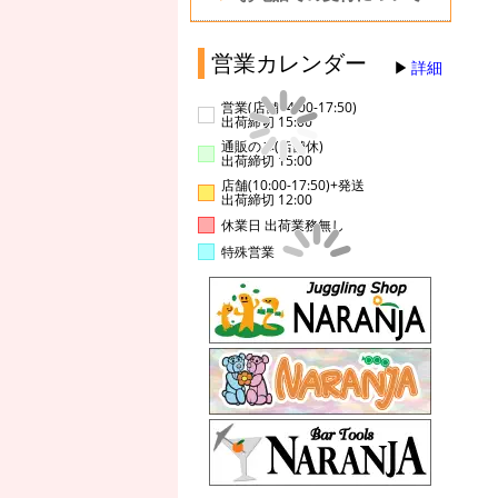
営業カレンダー
詳細
営業(店舗14:00-17:50)
出荷締切 15:00
通販のみ(店舗休)
出荷締切 15:00
店舗(10:00-17:50)+発送
出荷締切 12:00
休業日 出荷業務無し
特殊営業