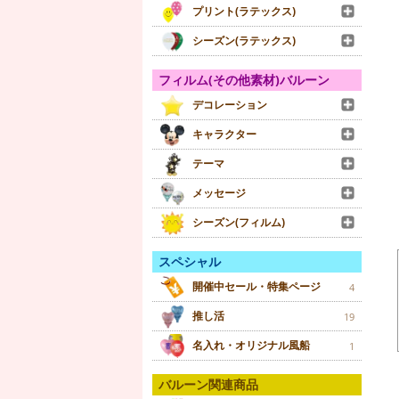
プリント(ラテックス)
シーズン(ラテックス)
フィルム(その他素材)バルーン
デコレーション
キャラクター
テーマ
メッセージ
シーズン(フィルム)
スペシャル
開催中セール・特集ページ
4
推し活
19
名入れ・オリジナル風船
1
バルーン関連商品