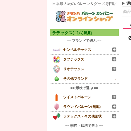
通
日本最大級のバルーン＆グッズ専門店
ラテックス(ゴム)風船
== ブランドで選ぶ ==
センペルテックス
タフテックス
リオテックス
その他ブランド
2
== 形状で選ぶ ==
ツイストバルーン
ラウンドバルーン(無地)
ラテックス・その他形状
== 季節・絵柄で選ぶ ==