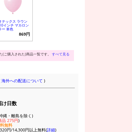
オテックス ラウン
 10インチ マカロン
ラー 単色
869円
た(ご購入された)商品一覧です。
すべて見る
(
海外への配送について
)
届け日数
(※沖縄・離島を除く)
品 275円
)
送料無料
20円/14,300円以上無料(
詳細
)