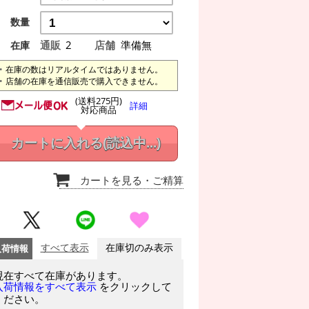
数量
通販
2
店舗
準備無
在庫
在庫の数はリアルタイムではありません。
店舗の在庫を通信販売で購入できません。
(送料275円)
詳細
対応商品
カートに入れる
(読込中...)
カートを見る
・ご精算
入荷情報
すべて表示
在庫切のみ表示
現在すべて在庫があります。
をクリックして
入荷情報をすべて表示
ください。