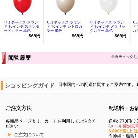
リオテックス ラウン
リオテックス ラウン
リオテックス ラウン
リ
ド 10インチ スタンダ
ド 10インチ レトロカ
ド 10インチ メタリッ
ド
ードカラー 単色
ラー 単色
クカラー 単色
カ
869円
869円
869円
最近チェックし
閲覧履歴
ショッピングガイド
日本国内への配送に関するご案内です。 
ご注文方法
配送料・お
各商品ページより、カートを利用してご注文く
送料: 770円
ださい。
(
メール便対応商
8,800円以上 
ご注文について
※沖縄・離島1,3