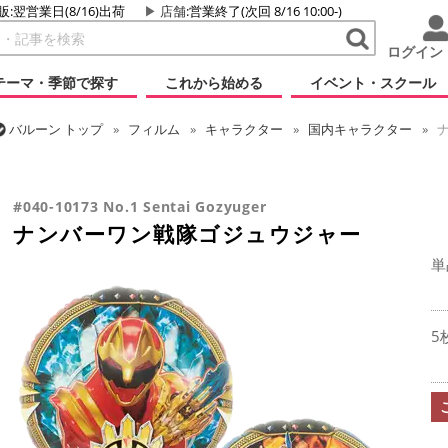
販:翌営業日(8/16)出荷
店舗
:営業終了(次回 8/16 10:00-)
ログイン
テーマ・季節で探す
これから始める
イベント・スクール
バルーン
トップ
フィルム
キャラクター
国内キャラクター
ナ
バルーン
トップ
フィルム
シーズン(フィルム)
ひなまつり・こど
#040-10173 No.1 Sentai Gozyuger
ナンバーワン戦隊ゴジュウジャー
単
5