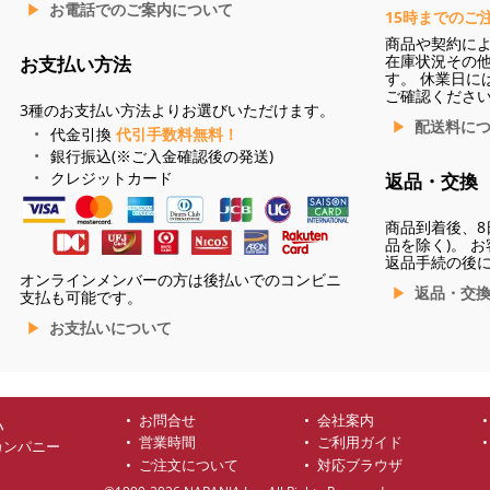
お電話でのご案内について
15時までのご
商品や契約に
在庫状況その
お支払い方法
す。 休業日に
ご確認くださ
3種のお支払い方法よりお選びいただけます。
配送料に
代金引換
代引手数料無料！
銀行振込(※ご入金確認後の発送)
クレジットカード
返品・交換
商品到着後、8
品を除く)。 
返品手続の後
オンラインメンバーの方は後払いでのコンビニ
返品・交
支払も可能です。
お支払いについて
お問合せ
会社案内
ハ
営業時間
ご利用ガイド
カンパニー
ご注文について
対応ブラウザ