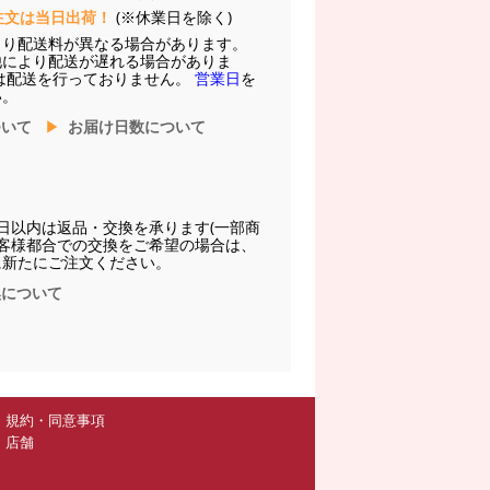
注文は当日出荷！
(※休業日を除く)
より配送料が異なる場合があります。
他により配送が遅れる場合がありま
は配送を行っておりません。
営業日
を
い。
ついて
お届け日数について
日以内は返品・交換を承ります(一部商
お客様都合での交換をご希望の場合は、
に新たにご注文ください。
換について
規約・同意事項
店舗