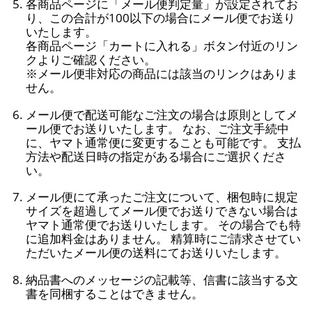
各商品ページに「メール便判定量」が設定されてお
り、この合計が100以下の場合にメール便でお送り
いたします。
各商品ページ「カートに入れる」ボタン付近のリン
クよりご確認ください。
※メール便非対応の商品には該当のリンクはありま
せん。
メール便で配送可能なご注文の場合は原則としてメ
ール便でお送りいたします。 なお、ご注文手続中
に、ヤマト通常便に変更することも可能です。 支払
方法や配送日時の指定がある場合にご選択くださ
い。
メール便にて承ったご注文について、梱包時に規定
サイズを超過してメール便でお送りできない場合は
ヤマト通常便でお送りいたします。 その場合でも特
に追加料金はありません。 精算時にご請求させてい
ただいたメール便の送料にてお送りいたします。
納品書へのメッセージの記載等、信書に該当する文
書を同梱することはできません。