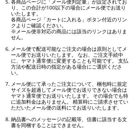
各商品ページに「メール便判定量」が設定されてお
り、この合計が100以下の場合にメール便でお送り
いたします。
各商品ページ「カートに入れる」ボタン付近のリン
クよりご確認ください。
※メール便非対応の商品には該当のリンクはありま
せん。
メール便で配送可能なご注文の場合は原則としてメ
ール便でお送りいたします。 なお、ご注文手続中
に、ヤマト通常便に変更することも可能です。 支払
方法や配送日時の指定がある場合にご選択くださ
い。
メール便にて承ったご注文について、梱包時に規定
サイズを超過してメール便でお送りできない場合は
ヤマト通常便でお送りいたします。 その場合でも特
に追加料金はありません。 精算時にご請求させてい
ただいたメール便の送料にてお送りいたします。
納品書へのメッセージの記載等、信書に該当する文
書を同梱することはできません。