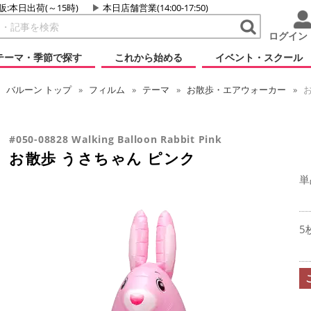
販:本日出荷(～15時)
本日店舗営業(14:00-17:50)
ログイン
テーマ・季節で探す
これから始める
イベント・スクール
バルーン
トップ
フィルム
テーマ
お散歩・エアウォーカー
お
#050-08828 Walking Balloon Rabbit Pink
お散歩 うさちゃん ピンク
単
5