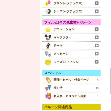
プリント(ラテックス)
シーズン(ラテックス)
フィルム(その他素材)バルーン
デコレーション
キャラクター
テーマ
メッセージ
シーズン(フィルム)
スペシャル
開催中セール・特集ページ
5
推し活
19
名入れ・オリジナル風船
1
バルーン関連商品