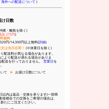
(
海外への配送について
)
届け日数
(※沖縄・離島を除く)
品 275円
)
送料無料
20円/14,300円以上無料(
詳細
)
注文は当日出荷！
(※休業日を除く)
より配送料が異なる場合があります。
他により配送が遅れる場合がありま
は配送を行っておりません。
営業日
を
い。
ついて
お届け日数について
日以内は返品・交換を承ります(一部商
お客様都合での交換をご希望の場合は、
に新たにご注文ください。