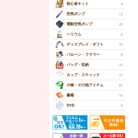
初心者キット
8
空気ポンプ
13
電動空気ポンプ
20
ヘリウム
6
ディスプレイ・ギフト
76
バルーン・フラワー
8
バッグ・収納
10
カップ・スティック
15
小物・その他アイテム
65
書籍
18
DVD
6