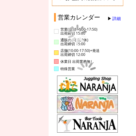
営業カレンダー
詳細
営業(店舗14:00-17:50)
出荷締切 15:00
通販のみ(店舗休)
出荷締切 15:00
店舗(10:00-17:50)+発送
出荷締切 12:00
休業日 出荷業務無し
特殊営業