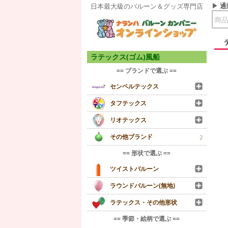
通
日本最大級のバルーン＆グッズ専門店
ラテックス(ゴム)風船
== ブランドで選ぶ ==
センペルテックス
タフテックス
リオテックス
その他ブランド
2
== 形状で選ぶ ==
ツイストバルーン
ラウンドバルーン(無地)
ラテックス・その他形状
== 季節・絵柄で選ぶ ==