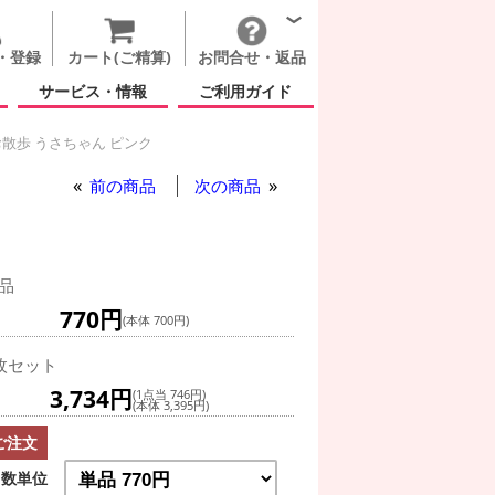
・登録
カート(ご精算)
お問合せ・返品
サービス・情報
ご利用ガイド
散歩 うさちゃん ピンク
前の商品
次の商品
品
770円
(本体 700円)
枚セット
3,734円
(1点当 746円)
(本体 3,395円)
ご注文
数単位