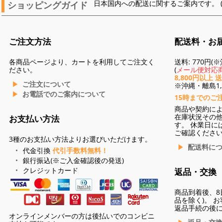
ショッピングガイド
日本国内への配送に関するご案内です。 
ご注文方法
配送料・お
各商品ページより、カートを利用してご注文く
送料: 770円
ださい。
(
メール便対応商
8,800円以上 
ご注文について
※沖縄・離島1,3
お電話でのご案内について
15時までのご
商品や契約に
在庫状況その
お支払い方法
す。 休業日に
ご確認くださ
3種のお支払い方法よりお選びいただけます。
配送料に
代金引換
代引手数料無料！
銀行振込(※ご入金確認後の発送)
クレジットカード
返品・交換
商品到着後、8
品を除く)。 
返品手続の後
オンラインメンバーの方は後払いでのコンビニ