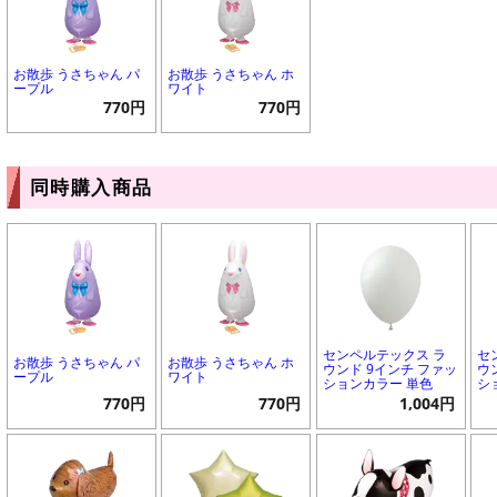
お散歩 うさちゃん パ
お散歩 うさちゃん ホ
ープル
ワイト
770円
770円
同時購入商品
センペルテックス ラ
セ
お散歩 うさちゃん パ
お散歩 うさちゃん ホ
ウンド 9インチ ファッ
ウ
ープル
ワイト
ションカラー 単色
シ
770円
770円
1,004円