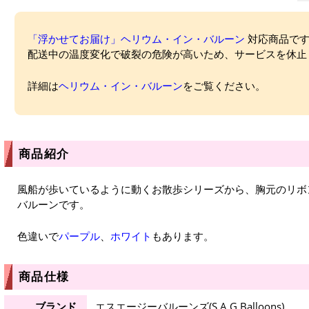
「浮かせてお届け」ヘリウム・イン・バルーン
対応商品ですが
配送中の温度変化で破裂の危険が高いため、サービスを休止
詳細は
ヘリウム・イン・バルーン
をご覧ください。
商品紹介
風船が歩いているように動くお散歩シリーズから、胸元のリボ
バルーンです。
色違いで
パープル
、
ホワイト
もあります。
商品仕様
ブランド
エスエージーバルーンズ(S.A.G.Balloons)