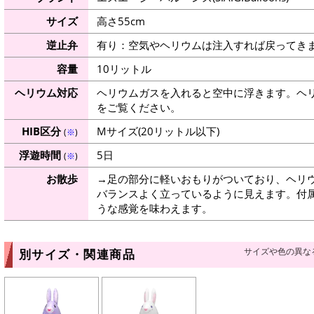
サイズ
高さ55cm
逆止弁
有り：空気やヘリウムは注入すれば戻ってき
容量
10リットル
ヘリウム対応
ヘリウムガスを入れると空中に浮きます。ヘ
をご覧ください。
HIB区分
Mサイズ(20リットル以下)
(
※
)
浮遊時間
5日
(
※
)
お散歩
→足の部分に軽いおもりがついており、ヘリ
バランスよく立っているように見えます。付
うな感覚を味わえます。
サイズや色の異な
別サイズ・関連商品