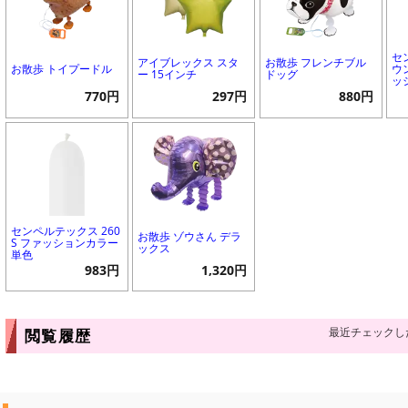
セ
アイブレックス スタ
お散歩 フレンチブル
お散歩 トイプードル
ウ
ー 15インチ
ドッグ
ッ
770円
297円
880円
センペルテックス 260
お散歩 ゾウさん デラ
S ファッションカラー
ックス
単色
983円
1,320円
最近チェックし
閲覧履歴