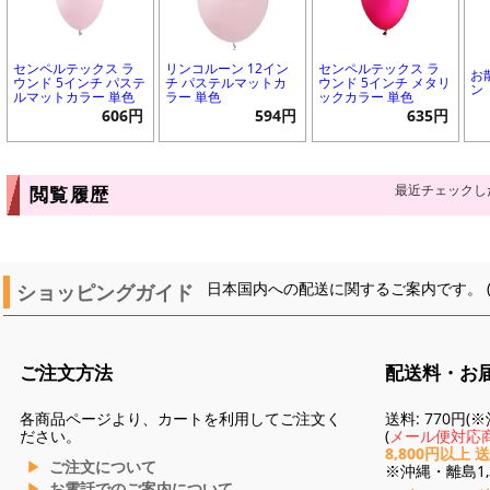
センペルテックス ラ
リンコルーン 12イン
センペルテックス ラ
お
ウンド 5インチ パステ
チ パステルマットカ
ウンド 5インチ メタリ
ン
ルマットカラー 単色
ラー 単色
ックカラー 単色
606円
594円
635円
最近チェックし
閲覧履歴
ショッピングガイド
日本国内への配送に関するご案内です。 
ご注文方法
配送料・お
各商品ページより、カートを利用してご注文く
送料: 770円
ださい。
(
メール便対応商
8,800円以上 
ご注文について
※沖縄・離島1,3
お電話でのご案内について