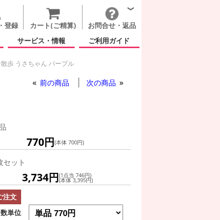
・登録
カート(ご精算)
お問合せ・返品
サービス・情報
ご利用ガイド
散歩 うさちゃん パープル
前の商品
次の商品
品
770円
(本体 700円)
枚セット
3,734円
(1点当 746円)
(本体 3,395円)
ご注文
数単位