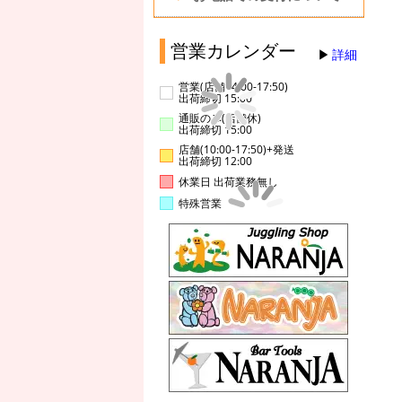
営業カレンダー
詳細
営業(店舗14:00-17:50)
出荷締切 15:00
通販のみ(店舗休)
出荷締切 15:00
店舗(10:00-17:50)+発送
出荷締切 12:00
休業日 出荷業務無し
特殊営業