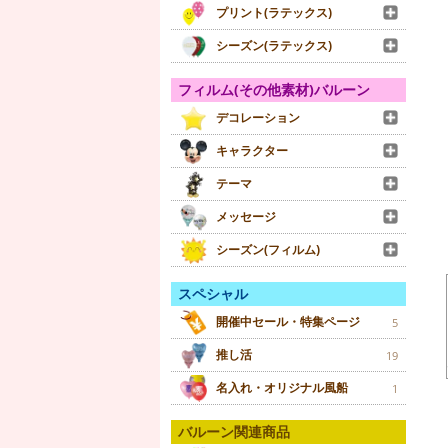
プリント(ラテックス)
シーズン(ラテックス)
フィルム(その他素材)バルーン
デコレーション
キャラクター
テーマ
メッセージ
シーズン(フィルム)
スペシャル
開催中セール・特集ページ
5
推し活
19
名入れ・オリジナル風船
1
バルーン関連商品