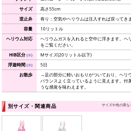
サイズ
高さ55cm
逆止弁
有り：空気やヘリウムは注入すれば戻ってき
容量
10リットル
ヘリウム対応
ヘリウムガスを入れると空中に浮きます。ヘ
をご覧ください。
HIB区分
Mサイズ(20リットル以下)
(
※
)
浮遊時間
5日
(
※
)
お散歩
→足の部分に軽いおもりがついており、ヘリ
バランスよく立っているように見えます。付
うな感覚を味わえます。
サイズや色の異な
別サイズ・関連商品