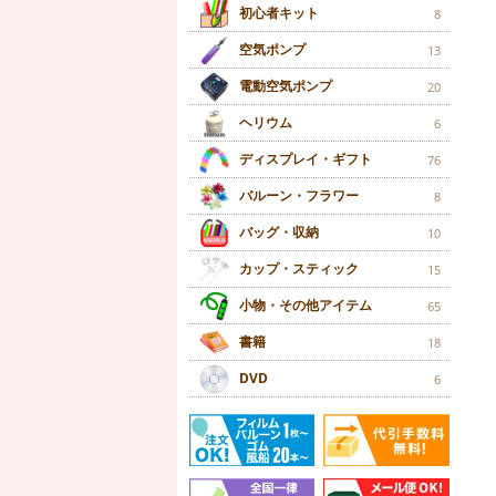
初心者キット
8
空気ポンプ
13
電動空気ポンプ
20
ヘリウム
6
ディスプレイ・ギフト
76
バルーン・フラワー
8
バッグ・収納
10
カップ・スティック
15
小物・その他アイテム
65
書籍
18
DVD
6