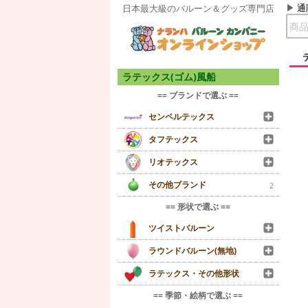
通
日本最大級のバルーン＆グッズ専門店
ラテックス(ゴム)風船
== ブランドで選ぶ ==
センペルテックス
タフテックス
リオテックス
その他ブランド
2
== 形状で選ぶ ==
ツイストバルーン
ラウンドバルーン(無地)
ラテックス・その他形状
== 季節・絵柄で選ぶ ==