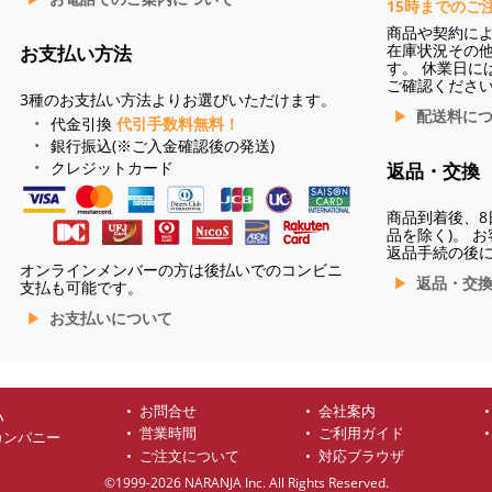
15時までのご
商品や契約に
在庫状況その
お支払い方法
す。 休業日に
ご確認くださ
3種のお支払い方法よりお選びいただけます。
配送料に
代金引換
代引手数料無料！
銀行振込(※ご入金確認後の発送)
クレジットカード
返品・交換
商品到着後、8
品を除く)。 
返品手続の後
オンラインメンバーの方は後払いでのコンビニ
返品・交
支払も可能です。
お支払いについて
お問合せ
会社案内
ハ
営業時間
ご利用ガイド
カンパニー
ご注文について
対応ブラウザ
©1999-2026 NARANJA Inc. All Rights Reserved.