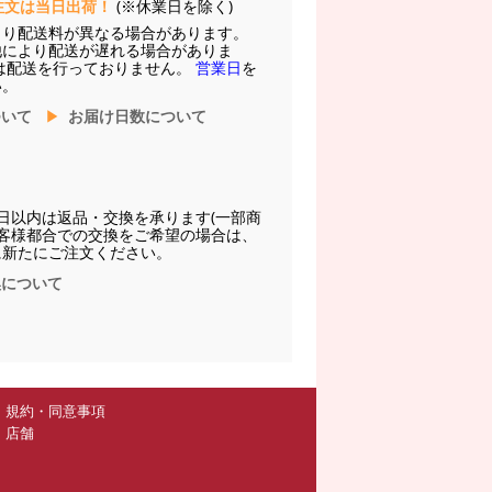
注文は当日出荷！
(※休業日を除く)
より配送料が異なる場合があります。
他により配送が遅れる場合がありま
は配送を行っておりません。
営業日
を
い。
ついて
お届け日数について
日以内は返品・交換を承ります(一部商
お客様都合での交換をご希望の場合は、
に新たにご注文ください。
換について
規約・同意事項
店舗