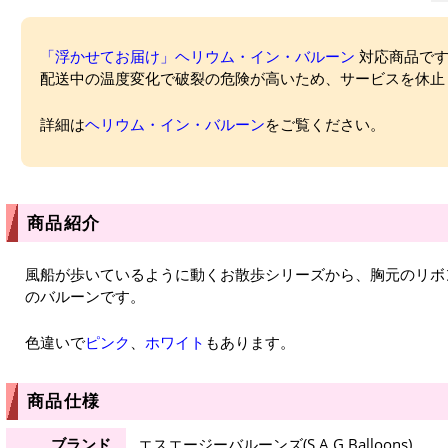
「浮かせてお届け」ヘリウム・イン・バルーン
対応商品ですが
配送中の温度変化で破裂の危険が高いため、サービスを休止
詳細は
ヘリウム・イン・バルーン
をご覧ください。
商品紹介
風船が歩いているように動くお散歩シリーズから、胸元のリボ
のバルーンです。
色違いで
ピンク
、
ホワイト
もあります。
商品仕様
ブランド
エスエージーバルーンズ(S.A.G.Balloons)