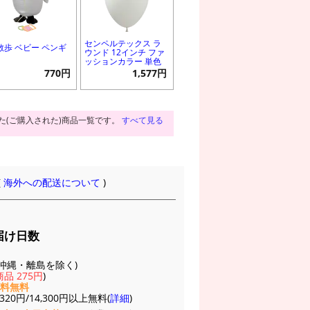
センペルテックス ラ
散歩 ベビー ペンギ
ウンド 12インチ ファ
ッションカラー 単色
770円
1,577円
た(ご購入された)商品一覧です。
すべて見る
(
海外への配送について
)
届け日数
(※沖縄・離島を除く)
品 275円
)
送料無料
20円/14,300円以上無料(
詳細
)