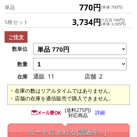
770円
単品
(本体 700円)
3,734円
(1点当 746円)
5枚セット
(本体 3,395円)
ご注文
数単位
数量
通販
11
店舗
2
在庫
在庫の数はリアルタイムではありません。
店舗の在庫を通信販売で購入できません。
(送料275円)
詳細
対応商品
カートに入れる
(読込中...)