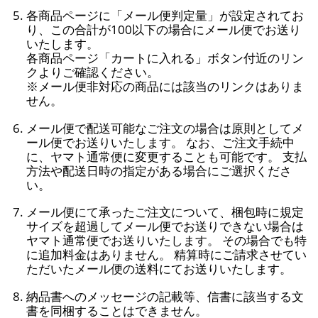
各商品ページに「メール便判定量」が設定されてお
り、この合計が100以下の場合にメール便でお送り
いたします。
各商品ページ「カートに入れる」ボタン付近のリン
クよりご確認ください。
※メール便非対応の商品には該当のリンクはありま
せん。
メール便で配送可能なご注文の場合は原則としてメ
ール便でお送りいたします。 なお、ご注文手続中
に、ヤマト通常便に変更することも可能です。 支払
方法や配送日時の指定がある場合にご選択くださ
い。
メール便にて承ったご注文について、梱包時に規定
サイズを超過してメール便でお送りできない場合は
ヤマト通常便でお送りいたします。 その場合でも特
に追加料金はありません。 精算時にご請求させてい
ただいたメール便の送料にてお送りいたします。
納品書へのメッセージの記載等、信書に該当する文
書を同梱することはできません。