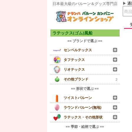
通
日本最大級のバルーン＆グッズ専門店
ラテックス(ゴム)風船
== ブランドで選ぶ ==
センペルテックス
タフテックス
リオテックス
その他ブランド
2
== 形状で選ぶ ==
ツイストバルーン
ラウンドバルーン(無地)
ラテックス・その他形状
== 季節・絵柄で選ぶ ==