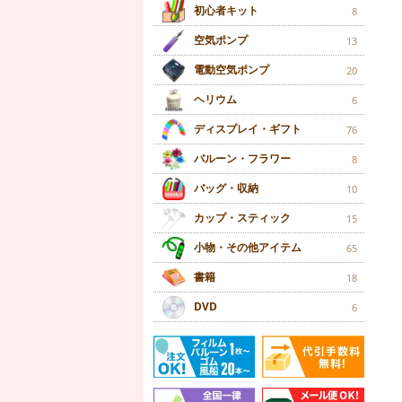
初心者キット
8
空気ポンプ
13
電動空気ポンプ
20
ヘリウム
6
ディスプレイ・ギフト
76
バルーン・フラワー
8
バッグ・収納
10
カップ・スティック
15
小物・その他アイテム
65
書籍
18
DVD
6