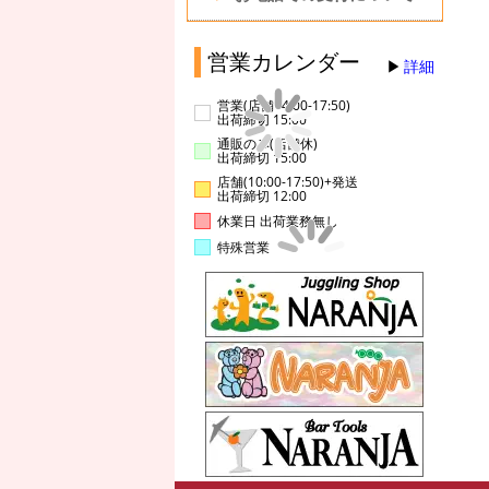
営業カレンダー
詳細
営業(店舗14:00-17:50)
出荷締切 15:00
通販のみ(店舗休)
出荷締切 15:00
店舗(10:00-17:50)+発送
出荷締切 12:00
休業日 出荷業務無し
特殊営業