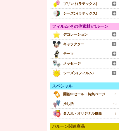
プリント(ラテックス)
シーズン(ラテックス)
フィルム(その他素材)バルーン
デコレーション
キャラクター
テーマ
メッセージ
シーズン(フィルム)
スペシャル
開催中セール・特集ページ
4
推し活
19
名入れ・オリジナル風船
1
バルーン関連商品