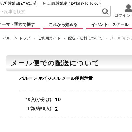
販:翌営業日(8/16)出荷
店舗
:営業終了(次回 8/16 10:00-)
ログイン
テーマ・季節で探す
これから始める
イベント・スクール
バルーン
トップ
ご利用ガイド
配送・送料について
メール便で
メール便での配送について
バルーン ホイッスル
メール便判定量
10
10入(小分け):
2
1袋(約50入):