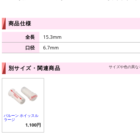
商品仕様
全長
15.3mm
口径
6.7mm
サイズや色の異な
別サイズ・関連商品
バルーン ホイッスル
ラージ
1,100円