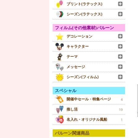
プリント(ラテックス)
シーズン(ラテックス)
フィルム(その他素材)バルーン
デコレーション
キャラクター
テーマ
メッセージ
シーズン(フィルム)
スペシャル
開催中セール・特集ページ
4
推し活
19
名入れ・オリジナル風船
1
バルーン関連商品