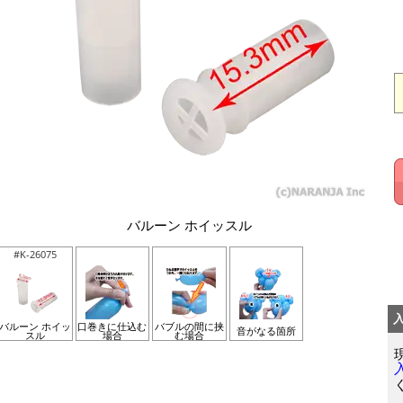
バルーン ホイッスル
#K-26075
バルーン ホイッ
口巻きに仕込む
バブルの間に挟
音がなる箇所
スル
場合
む場合