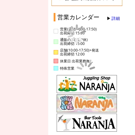
営業カレンダー
詳細
営業(店舗14:00-17:50)
出荷締切 15:00
通販のみ(店舗休)
出荷締切 15:00
店舗(10:00-17:50)+発送
出荷締切 12:00
休業日 出荷業務無し
特殊営業