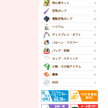
初心者キット
8
空気ポンプ
13
電動空気ポンプ
20
ヘリウム
6
ディスプレイ・ギフト
76
バルーン・フラワー
8
バッグ・収納
10
カップ・スティック
15
小物・その他アイテム
65
書籍
18
DVD
6