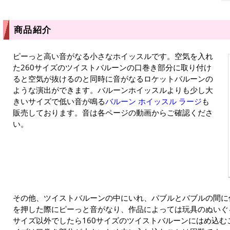
商品紹介
ピーっと高い音がなる小さなホイッスルです。空気を入れ
た260サイズのツイストバルーンの口巻き部分に取り付け
ると空気が抜けるのと同時に音がなるロケットバルーンの
ような演出ができます。バルーンホイッスルよりも少し大
きいサイズで低い音が鳴る
バルーン ホイッスル ラージ
も
販売しております。音は各ページの動画からご確認くださ
い。
その他、ツイストバルーンの中にいれ、バブルとバブルの間に
を押した際にピーっと音がなり、作品によっては玩具のぬいぐ
サイズ以外でしたら160サイズのツイストバルーンにはめ込む