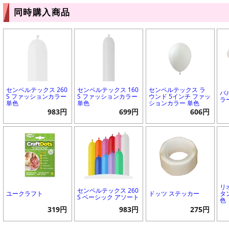
同時購入商品
センペルテックス 260
センペルテックス 160
センペルテックス ラ
バ
S ファッションカラー
S ファッションカラー
ウンド 5インチ ファッ
ラ
単色
単色
ションカラー 単色
983円
699円
606円
リ
センペルテックス 260
ユークラフト
ドッツ ステッカー
タ
S ベーシック アソート
色
319円
983円
275円