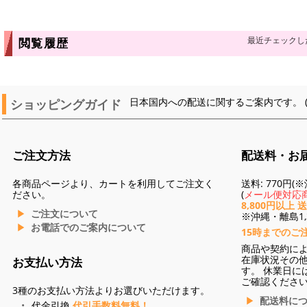
最近チェックし
閲覧履歴
ショッピングガイド
日本国内への配送に関するご案内です。 
ご注文方法
配送料・お
各商品ページより、カートを利用してご注文く
送料: 770円
ださい。
(
メール便対応商
8,800円以上 
ご注文について
※沖縄・離島1,3
お電話でのご案内について
15時までのご
商品や契約に
在庫状況その
お支払い方法
す。 休業日に
ご確認くださ
3種のお支払い方法よりお選びいただけます。
配送料に
代金引換
代引手数料無料！