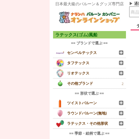
通
日本最大級のバルーン＆グッズ専門店
ラテックス(ゴム)風船
== ブランドで選ぶ ==
センペルテックス
タフテックス
リオテックス
その他ブランド
2
== 形状で選ぶ ==
ツイストバルーン
ラウンドバルーン(無地)
ラテックス・その他形状
== 季節・絵柄で選ぶ ==