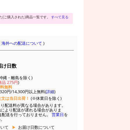
た(ご購入された)商品一覧です。
すべて見る
(
海外への配送について
)
届け日数
(※沖縄・離島を除く)
品 275円
)
送料無料
20円/14,300円以上無料(
詳細
)
注文は当日出荷！
(※休業日を除く)
より配送料が異なる場合があります。
他により配送が遅れる場合がありま
は配送を行っておりません。
営業日
を
い。
ついて
お届け日数について