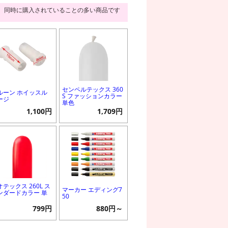
同時に購入されていることの多い商品です
センペルテックス 360
ルーン ホイッスル
S ファッションカラー
ージ
単色
1,100円
1,709円
オテックス 260L ス
マーカー エディング7
ンダードカラー 単
50
799円
880円～