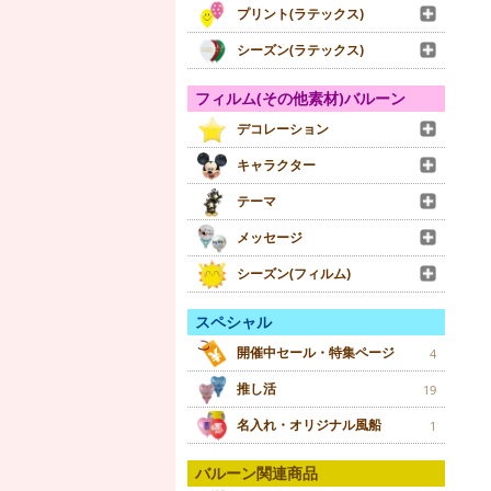
プリント(ラテックス)
シーズン(ラテックス)
フィルム(その他素材)バルーン
デコレーション
キャラクター
テーマ
メッセージ
シーズン(フィルム)
スペシャル
開催中セール・特集ページ
4
推し活
19
名入れ・オリジナル風船
1
バルーン関連商品