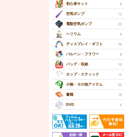
初心者キット
8
空気ポンプ
13
電動空気ポンプ
20
ヘリウム
6
ディスプレイ・ギフト
76
バルーン・フラワー
8
バッグ・収納
10
カップ・スティック
15
小物・その他アイテム
65
書籍
18
DVD
6