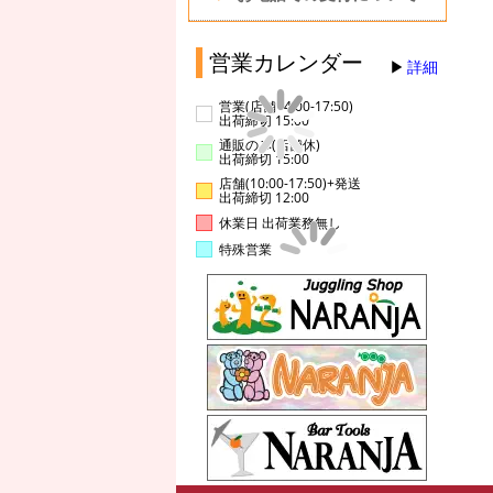
営業カレンダー
詳細
営業(店舗14:00-17:50)
出荷締切 15:00
通販のみ(店舗休)
出荷締切 15:00
店舗(10:00-17:50)+発送
出荷締切 12:00
休業日 出荷業務無し
特殊営業