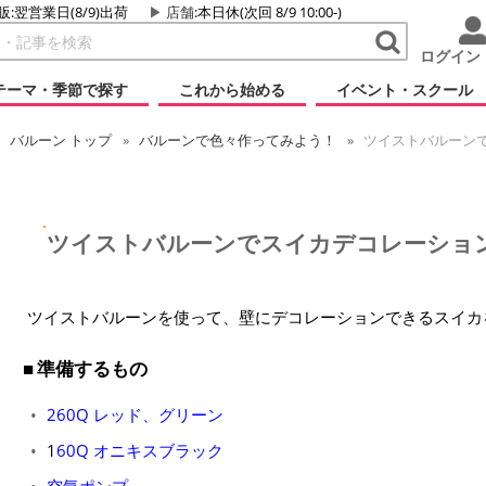
販:翌営業日(8/9)出荷
店舗
:本日休(次回 8/9 10:00-)
ログイン
テーマ・季節で探す
これから始める
イベント・スクール
バルーン
トップ
バルーンで色々作ってみよう！
ツイストバルーン
ツイストバルーンでスイカデコレーショ
ツイストバルーンを使って、壁にデコレーションできるスイカ
準備するもの
260Q レッド、グリーン
1
60Q オニキスブラック