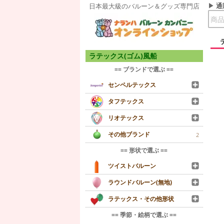
通
日本最大級のバルーン＆グッズ専門店
ラテックス(ゴム)風船
== ブランドで選ぶ ==
センペルテックス
タフテックス
リオテックス
その他ブランド
2
== 形状で選ぶ ==
ツイストバルーン
ラウンドバルーン(無地)
ラテックス・その他形状
== 季節・絵柄で選ぶ ==