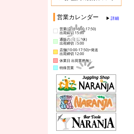
営業カレンダー
詳細
営業(店舗14:00-17:50)
出荷締切 15:00
通販のみ(店舗休)
出荷締切 15:00
店舗(10:00-17:50)+発送
出荷締切 12:00
休業日 出荷業務無し
特殊営業