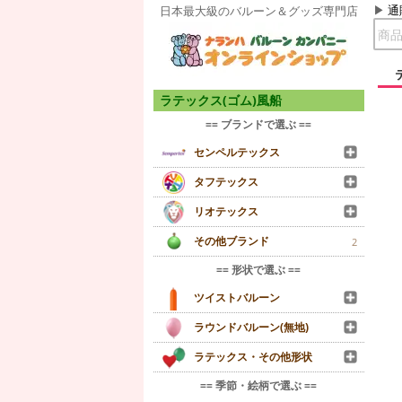
通
日本最大級のバルーン＆グッズ専門店
ラテックス(ゴム)風船
== ブランドで選ぶ ==
センペルテックス
タフテックス
リオテックス
その他ブランド
2
== 形状で選ぶ ==
ツイストバルーン
ラウンドバルーン(無地)
ラテックス・その他形状
== 季節・絵柄で選ぶ ==