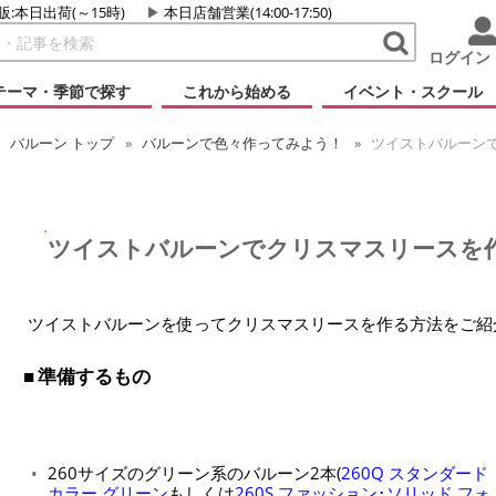
販:本日出荷(～15時)
本日店舗営業(14:00-17:50)
ログイン
テーマ・季節で探す
これから始める
イベント・スクール
バルーン
トップ
バルーンで色々作ってみよう！
ツイストバルーン
ツイストバルーンでクリスマスリースを
ツイストバルーンを使ってクリスマスリースを作る方法をご紹
準備するもの
260サイズのグリーン系のバルーン2本(
260Q スタンダード
カラー グリーン
もしくは
260S ファッション･ソリッド フォ