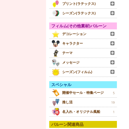
プリント(ラテックス)
シーズン(ラテックス)
フィルム(その他素材)バルーン
デコレーション
キャラクター
テーマ
メッセージ
シーズン(フィルム)
スペシャル
開催中セール・特集ページ
5
推し活
19
名入れ・オリジナル風船
1
バルーン関連商品