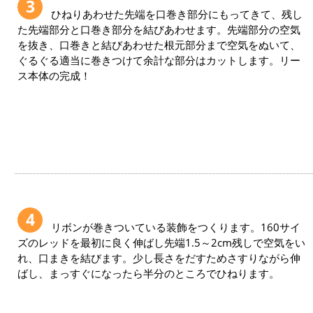
3
ひねりあわせた先端を口巻き部分にもってきて、残し
た先端部分と口巻き部分を結びあわせます。先端部分の空気
を抜き、口巻きと結びあわせた根元部分まで空気をぬいて、
ぐるぐる適当に巻きつけて余計な部分はカットします。リー
ス本体の完成！
4
リボンが巻きついている装飾をつくります。160サイ
ズのレッドを最初に良く伸ばし先端1.5～2cm残しで空気をい
れ、口まきを結びます。少し長さをだすためさすりながら伸
ばし、まっすぐになったら半分のところでひねります。