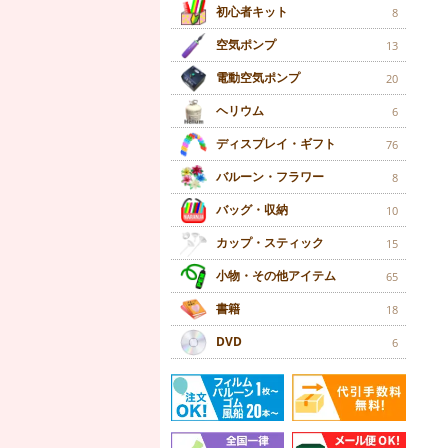
初心者キット
8
空気ポンプ
13
電動空気ポンプ
20
ヘリウム
6
ディスプレイ・ギフト
76
バルーン・フラワー
8
バッグ・収納
10
カップ・スティック
15
小物・その他アイテム
65
書籍
18
DVD
6