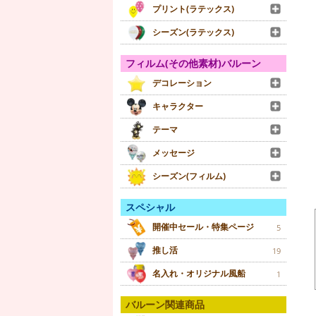
プリント(ラテックス)
シーズン(ラテックス)
フィルム(その他素材)バルーン
デコレーション
キャラクター
テーマ
メッセージ
シーズン(フィルム)
スペシャル
開催中セール・特集ページ
5
推し活
19
名入れ・オリジナル風船
1
バルーン関連商品