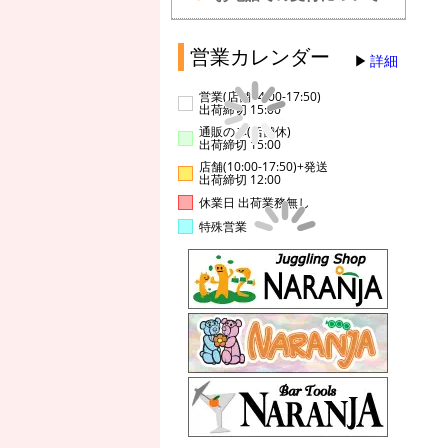
営業カレンダー
詳細
営業(店舗14:00-17:50)
出荷締切 15:00
通販のみ(店舗休)
出荷締切 15:00
店舗(10:00-17:50)+発送
出荷締切 12:00
休業日 出荷業務無し
特殊営業