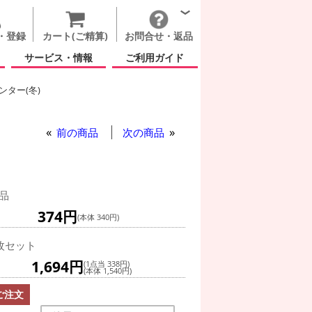
・登録
カート(ご精算)
お問合せ・返品
サービス・情報
ご利用ガイド
ター(冬)
イブレックス サンタとトナカイ
前の商品
次の商品
品
374円
(本体 340円)
枚セット
1,694円
(1点当 338円)
(本体 1,540円)
ご注文