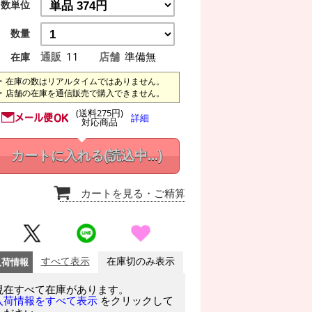
数単位
数量
通販
11
店舗
準備無
在庫
在庫の数はリアルタイムではありません。
店舗の在庫を通信販売で購入できません。
(送料275円)
詳細
対応商品
カートに入れる
(読込中...)
カートを見る
・ご精算
入荷情報
すべて表示
在庫切のみ表示
現在すべて在庫があります。
をクリックして
入荷情報をすべて表示