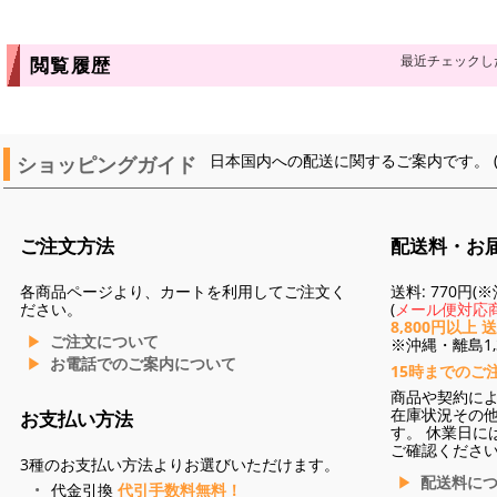
最近チェックし
閲覧履歴
ショッピングガイド
日本国内への配送に関するご案内です。 
ご注文方法
配送料・お
各商品ページより、カートを利用してご注文く
送料: 770円
ださい。
(
メール便対応商
8,800円以上 
ご注文について
※沖縄・離島1,3
お電話でのご案内について
15時までのご
商品や契約に
在庫状況その
お支払い方法
す。 休業日に
ご確認くださ
3種のお支払い方法よりお選びいただけます。
配送料に
代金引換
代引手数料無料！