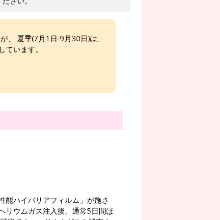
ください。
、 夏季(7月1日-9月30日)は、
しています。
。
性能ハイバリアフィルム」が施さ
ヘリウムガス注入後、通常5日間ほ