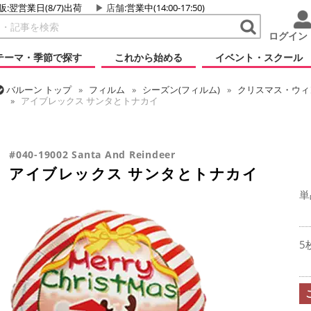
販:翌営業日(8/7)出荷
店舗
:営業中(14:00-17:50)
ログイン
テーマ・季節で探す
これから始める
イベント・スクール
バルーン
トップ
フィルム
シーズン(フィルム)
クリスマス・ウィン
アイブレックス サンタとトナカイ
バルーン
トップ
フィルム
デコレーション
アイブレックス
ア
#040-19002 Santa And Reindeer
アイブレックス サンタとトナカイ
単
5