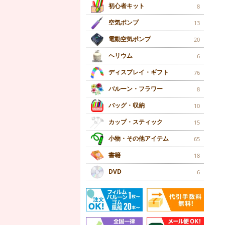
初心者キット
8
空気ポンプ
13
電動空気ポンプ
20
ヘリウム
6
ディスプレイ・ギフト
76
バルーン・フラワー
8
バッグ・収納
10
カップ・スティック
15
小物・その他アイテム
65
書籍
18
DVD
6