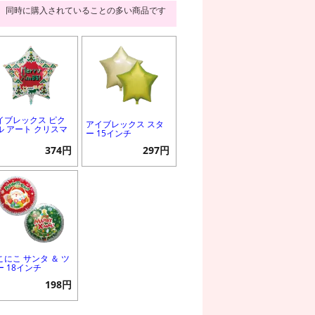
同時に購入されていることの多い商品です
イブレックス ピク
アイブレックス スタ
ル アート クリスマ
ー 15インチ
374円
297円
こにこ サンタ ＆ ツ
ー 18インチ
198円