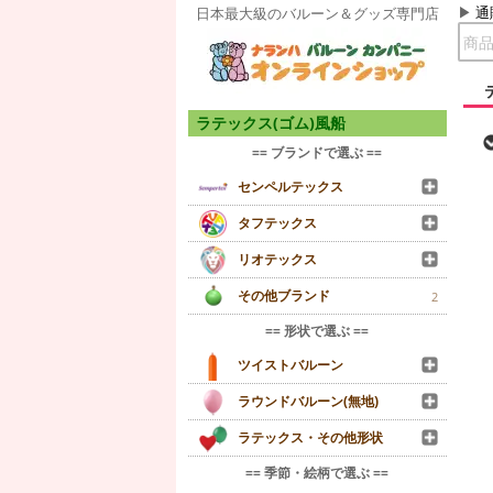
通
日本最大級のバルーン＆グッズ専門店
ラテックス(ゴム)風船
== ブランドで選ぶ ==
センペルテックス
タフテックス
リオテックス
その他ブランド
2
== 形状で選ぶ ==
ツイストバルーン
ラウンドバルーン(無地)
ラテックス・その他形状
== 季節・絵柄で選ぶ ==