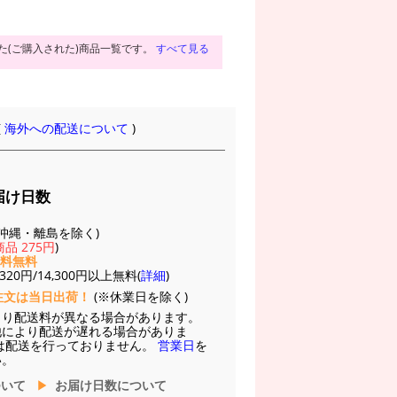
た(ご購入された)商品一覧です。
すべて見る
(
海外への配送について
)
届け日数
(※沖縄・離島を除く)
品 275円
)
送料無料
20円/14,300円以上無料(
詳細
)
注文は当日出荷！
(※休業日を除く)
より配送料が異なる場合があります。
他により配送が遅れる場合がありま
は配送を行っておりません。
営業日
を
い。
ついて
お届け日数について